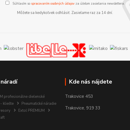
Súhlasím so
spracovaním osobných údajov
za účelom zasielania newslettera.
Môžete sa kedykoľvek odhlásiť. Zasielame raz za 14 dní.
 náradí
Kde nás nájdete
Trakovice 453
 profesionálne dielenské
- kliešte
Pneumatické náradie
Trakovice, 919 33
resory
Extol PREMIUM
aft