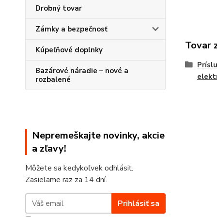
Drobný tovar
Zámky a bezpečnosť
Tovar 
Kúpeľňové doplnky
Prísl
Bazárové náradie – nové a
elekt
rozbalené
Nepremeškajte novinky, akcie
a zľavy!
Môžete sa kedykoľvek odhlásiť.
Zasielame raz za 14 dní.
Prihlásiť sa