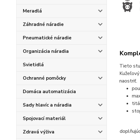
Meradlá
Záhradné náradie
Pneumatické náradie
Organizácia náradia
Komple
Svietidlá
Tieto stu
Kužeľový 
Ochranné pomôcky
naostriť.
pou
Domáca automatizácia
max
tit
Sady hlavíc a náradia
sto
Spojovací materiál
doplňujú
Zdravá výživa