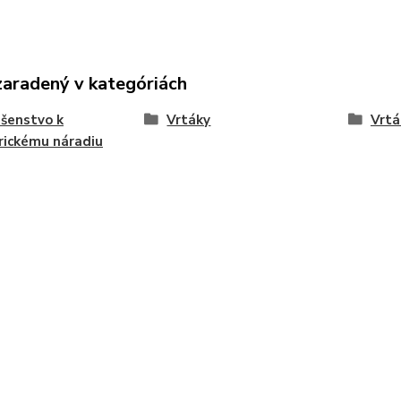
zaradený v kategóriách
ušenstvo k
Vrtáky
Vrtá
rickému náradiu