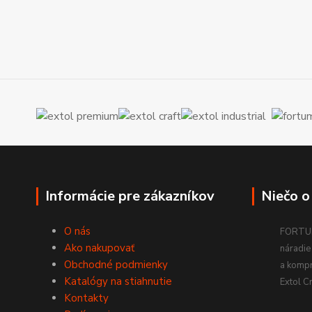
Informácie pre zákazníkov
Niečo o
O nás
FORTUM
Ako nakupovať
náradie 
Obchodné podmienky
a komp
Katalógy na stiahnutie
Extol Cr
Kontakty