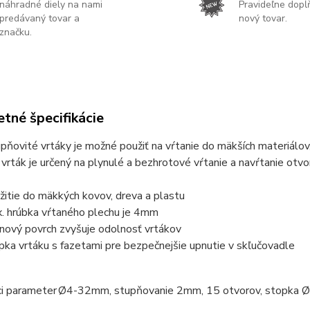
náhradné diely na nami
Pravideľne dop
predávaný tovar a
nový tovar.
značku.
tné špecifikácie
pňovité vrtáky je možné použiť na vŕtanie do mäkších materiálov,
vrták je určený na plynulé a bezhrotové vŕtanie a navŕtanie otv
žitie do mäkkých kovov, dreva a plastu
. hrúbka vŕtaného plechu je 4mm
ánový povrch zvyšuje odolnosť vrtákov
pka vrtáku s fazetami pre bezpečnejšie upnutie v skľučovadle
ci parameter
Ø4-32mm, stupňovanie 2mm, 15 otvorov, stopka