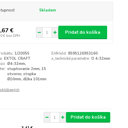
tupnosť
Skladem
,67 €
Pridať do košíka
30 €
bez DPH
roduktu:
1/20055
EAN kód:
8595126953160
a:
EXTOL CRAFT
x_technické parametre:
O 4-32mm
úci
Ø4-32mm,
ter:
stupňovanie 2mm, 15
otvorov, stopka
Ø10mm, dĺžka 101mm
obľúbených
Pridať do košíka
3,41 €