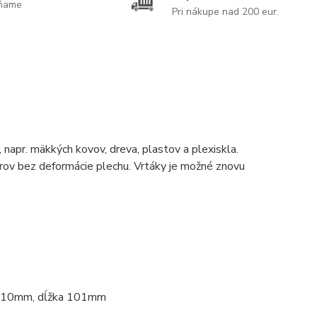
ĺňame
Pri nákupe nad 200 eur.
 napr. mäkkých kovov, dreva, plastov a plexiskla.
orov bez deformácie plechu. Vrtáky je možné znovu
 Ø10mm, dĺžka 101mm