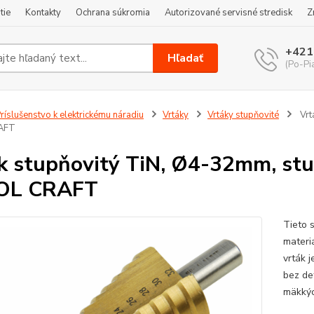
tie
Kontakty
Ochrana súkromia
Autorizované servisné stredisk
Z
+421
Hľadať
(Po-Pi
ríslušenstvo k elektrickému náradiu
Vrtáky
Vrtáky stupňovité
Vrt
AFT
k stupňovitý TiN, Ø4-32mm, st
OL CRAFT
Tieto 
materi
vrták 
bez de
mäkkýc