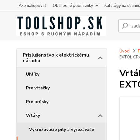
Ako nakupovať
Obchodné podmienky
Katalógy na stiahnu
Úvod
P
Príslušenstvo k elektrickému
EXTOL CR
náradiu
Vrtá
Uhlíky
EXT
Pre vŕtačky
Pre brúsky
Vrtáky
Vykružovacie píly a vyrezávače