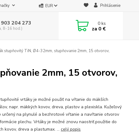
načky
Prihlásenie
EUR
 903 204 273
0
ks
za
0 €
a, 8-16 hod.)
ák stupňovitý TiN, Ø4-32mm, stupňovanie 2mm, 15 otvorov,
upňovanie 2mm, 15 otvorov,
stupňovité vrtáky je možné použiť na vŕtanie do mäkších
álov, napr. mäkkých kovov, dreva, plastov a plexiskla. Kužeľový
je určený na plynulé a bezhrotové vŕtanie a navŕtanie otvorov
formácie plechu. Vrtáky je možné znovu naostriť.použitie do
h kovov, dreva a plastumax. ...
celý popis