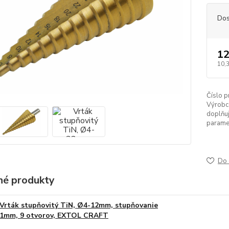
Dos
12
10,
Číslo p
Výrobc
doplňuj
parame
Do 
é produkty
Vrták stupňovitý TiN, Ø4-12mm, stupňovanie
1mm, 9 otvorov, EXTOL CRAFT