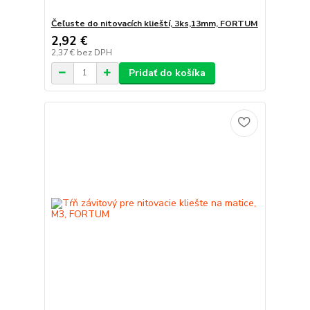
Čeľuste do nitovacích klieští, 3ks,13mm, FORTUM
2,92 €
2,37 €
bez DPH
Pridať do košíka