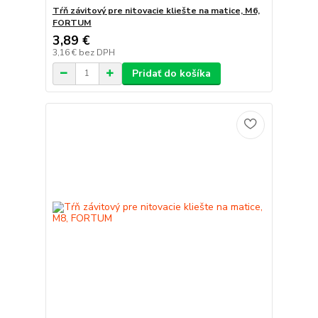
Tŕň závitový pre nitovacie kliešte na matice, M6,
FORTUM
3,89 €
3,16 €
bez DPH
Pridať do košíka