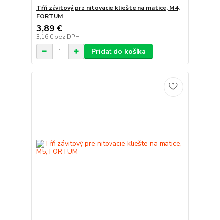
Tŕň závitový pre nitovacie kliešte na matice, M4,
FORTUM
3,89 €
3,16 €
bez DPH
Pridať do košíka