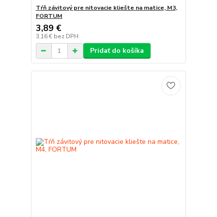
Tŕň závitový pre nitovacie kliešte na matice, M3,
FORTUM
3,89 €
3,16 €
bez DPH
Pridať do košíka