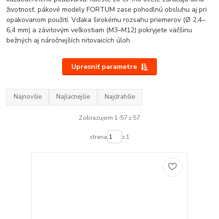
životnosť, pákové modely FORTUM zase pohodlnú obsluhu aj pri
opakovanom použití. Vďaka širokému rozsahu priemerov (Ø 2,4–
6,4 mm) a závitovým veľkostiam (M3–M12) pokryjete väčšinu
bežných aj náročnejších nitovaicích úloh.
Upresniť parametre
Najnovšie
Najlacnejšie
Najdrahšie
Zobrazujem 1-57 z 57
strana
z 1