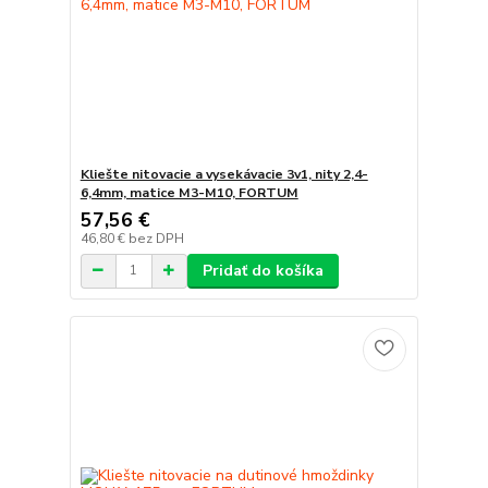
Kliešte nitovacie a vysekávacie 3v1, nity 2,4-
6,4mm, matice M3-M10, FORTUM
57,56 €
46,80 €
bez DPH
Pridať do košíka