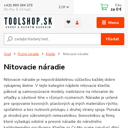
0
ks
+421 903 204 273
EUR
za
0 €
(Po-Pia, 8-16 hod.)
Menu
Hľadať
Úvod
Ručné náradie
Kliešte
Nitovacie náradie
Nitovacie náradie
Nitovacie náradie je nepostrádateľnou súčasťou každej dobre
vybajenej dielne. V tejto kategórii nájdete nitovacie kliešte,
pákové aj samovysúvacie modely, nadstavce na nitovanie do
vŕtačky a závitové tŕne v rôznych rozmeroch. Náradie je určené
pre spojovanie kovových, plastových aj iných materiálov rýchlo,
spoľahlivo a bez nutnosti prístupu z druhej strany spoja. Ponuka
je vhodná pre súkromných remeselníkov, živnostníkov aj firmy,
ktoré vyžadujú odolné a presné náradie do náročného
každodenného používania. Kliešte zo Cr-Mo ocele zaručujú dlhú