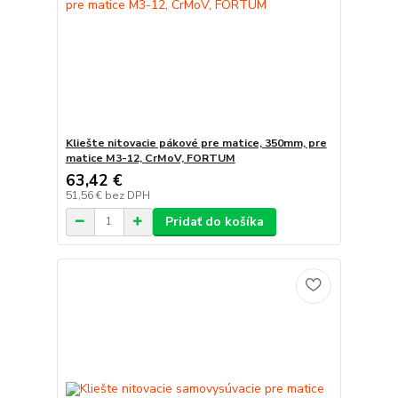
Kliešte nitovacie pákové pre matice, 350mm, pre
matice M3-12, CrMoV, FORTUM
63,42 €
51,56 €
bez DPH
Pridať do košíka