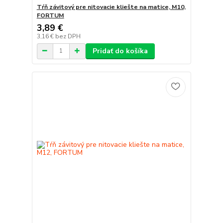
Tŕň závitový pre nitovacie kliešte na matice, M10,
FORTUM
3,89 €
3,16 €
bez DPH
Pridať do košíka