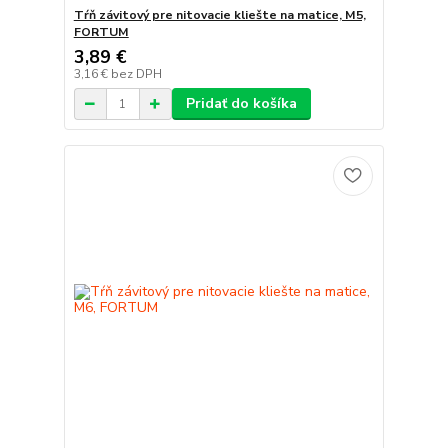
Tŕň závitový pre nitovacie kliešte na matice, M5,
FORTUM
3,89 €
3,16 €
bez DPH
Pridať do košíka