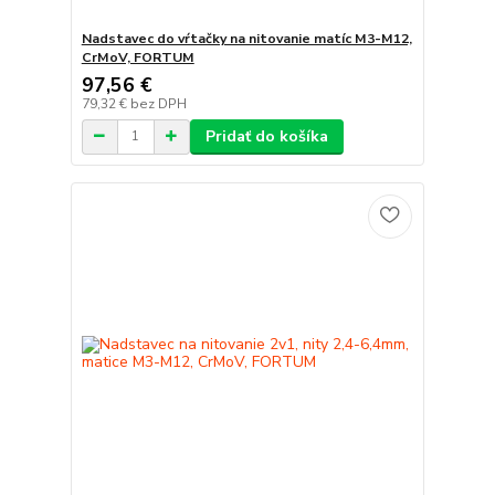
Nadstavec do vŕtačky na nitovanie matíc M3-M12,
CrMoV, FORTUM
97,56 €
79,32 €
bez DPH
Pridať do košíka