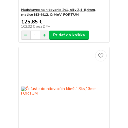
Nadstavec na nitovanie 2v1, nity 2,4-6,4mm,
matice M3-M12, CrMoV, FORTUM
125,85 €
102,32 €
bez DPH
Pridať do košíka