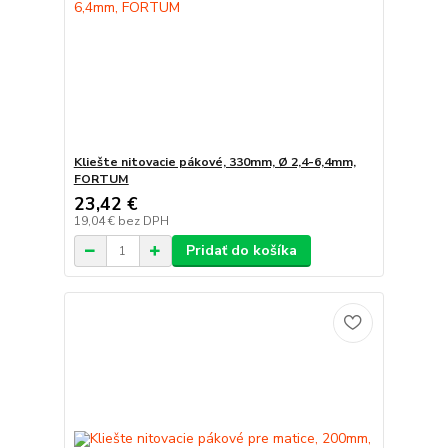
Kliešte nitovacie pákové, 330mm, Ø 2,4-6,4mm,
FORTUM
23,42 €
19,04 €
bez DPH
Pridať do košíka