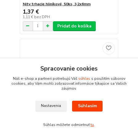
Nity trhacie hliníkové, 50ks, 3,2x6mm
1,37 €
1,11 €
bez DPH
Pridať do košíka
Spracovanie cookies
Náš e-shop a partneri potrebujú Váš
súhlas
s použitím súborov
cookies, aby Vám mohli zobrazovať informácie týkajúce sa Vašich
záujmov.
Súhlasím
Nastavenia
Súhlas môžete odmietnuť
tu
.
Nity trhacie hliníkové, 50ks, 3,2x9,6mm