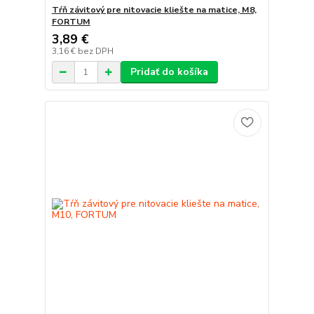
Tŕň závitový pre nitovacie kliešte na matice, M8,
FORTUM
3,89 €
3,16 €
bez DPH
Pridať do košíka