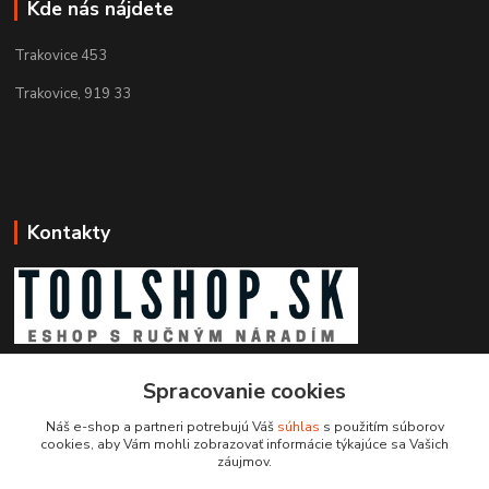
Kde nás nájdete
Trakovice 453
Trakovice, 919 33
Kontakty
Zákaznícka podpora toolshop.sk
Spracovanie cookies
+421 903 204 273
(Po-Pia, 8-16 hod.)
Náš e-shop a partneri potrebujú Váš
súhlas
s použitím súborov
cookies, aby Vám mohli zobrazovať informácie týkajúce sa Vašich
info@toolshop.sk
záujmov.