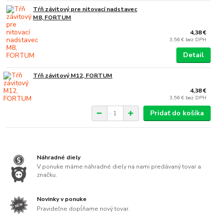
Tŕň závitový pre nitovací nadstavec
M8, FORTUM
4,38 €
3,56 €
bez DPH
Detail
Tŕň závitový M12, FORTUM
4,38 €
3,56 €
bez DPH
Pridať do košíka
Náhradné diely
V ponuke máme náhradné diely na nami predávaný tovar a
značku.
Novinky v ponuke
Pravideľne dopĺňame nový tovar.