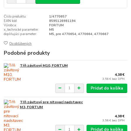
Číslo produktu:
1/4770657
EAN kód:
8595126981194
Výrobca:
FORTUM
x_technické parametre:
M5
doplňujúci parameter:
M5, pre 4770654, 4770664, 4770667
Do obľúbených
Podobné produkty
Tŕň závitový M10, FORTUM
4,38 €
3,56 €
bez DPH
Pridať do košíka
Tŕň závitový pre nitovací nadstavec
M3, FORTUM
4,38 €
3,56 €
bez DPH
Pridať do košíka