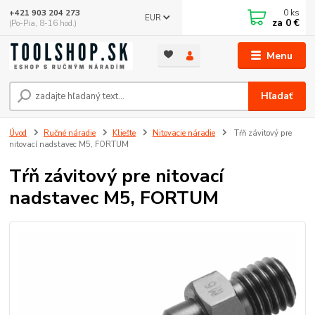
0
ks
+421 903 204 273
EUR
za
0 €
(Po-Pia, 8-16 hod.)
Menu
Hľadať
Úvod
Ručné náradie
Kliešte
Nitovacie náradie
Tŕň závitový pre
nitovací nadstavec M5, FORTUM
Tŕň závitový pre nitovací
nadstavec M5, FORTUM