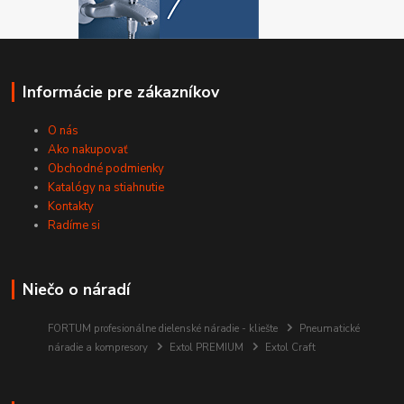
Informácie pre zákazníkov
O nás
Ako nakupovať
Obchodné podmienky
Katalógy na stiahnutie
Kontakty
Radíme si
Niečo o náradí
FORTUM profesionálne dielenské náradie - kliešte
Pneumatické
náradie a kompresory
Extol PREMIUM
Extol Craft