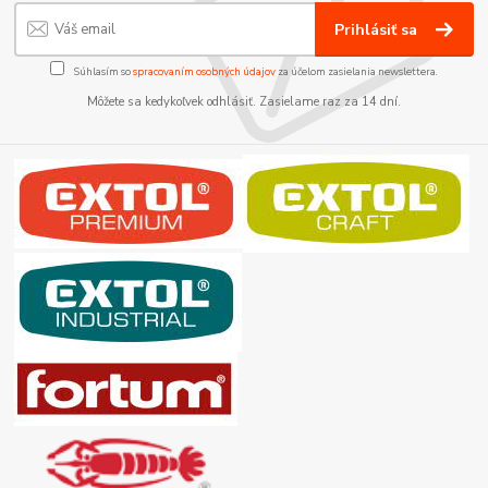
Prihlásiť sa
Súhlasím so
spracovaním osobných údajov
za účelom zasielania newslettera.
Môžete sa kedykoľvek odhlásiť. Zasielame raz za 14 dní.