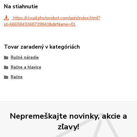
Na stiahnutie
https://cloud.photorobot.com/spin/index.html?
id=6665849368739840&dirName=01
Tovar zaradený v kategóriách
Ručné náradie
Račne a hlavice
Račne
Nepremeškajte novinky, akcie a
zľavy!