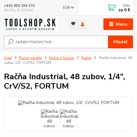
0
ks
+421 903 204 273
EUR
za
0 €
(Po-Pia, 8-16 hod.)
Menu
Hľadať
Úvod
Ručné náradie
Račne a hlavice
Račne
Račňa Industrial, 48
zubov, 1/4”, CrV/S2, FORTUM
Račňa Industrial, 48 zubov, 1/4”,
CrV/S2, FORTUM