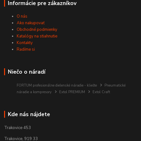
Informácie pre zákazníkov
O nás
Ako nakupovať
Obchodné podmienky
Katalógy na stiahnutie
Kontakty
Radíme si
Niečo o náradí
FORTUM profesionálne dielenské náradie - kliešte
Pneumatické
náradie a kompresory
Extol PREMIUM
Extol Craft
Kde nás nájdete
Trakovice 453
Trakovice, 919 33