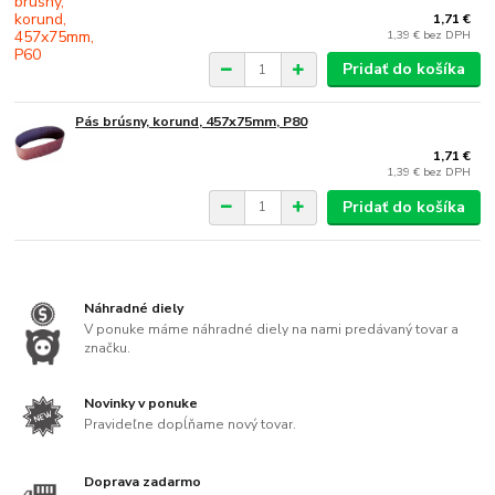
1,71 €
1,39 €
bez DPH
Pridať do košíka
Pás brúsny, korund, 457x75mm, P80
1,71 €
1,39 €
bez DPH
Pridať do košíka
Náhradné diely
V ponuke máme náhradné diely na nami predávaný tovar a
značku.
Novinky v ponuke
Pravideľne dopĺňame nový tovar.
Doprava zadarmo