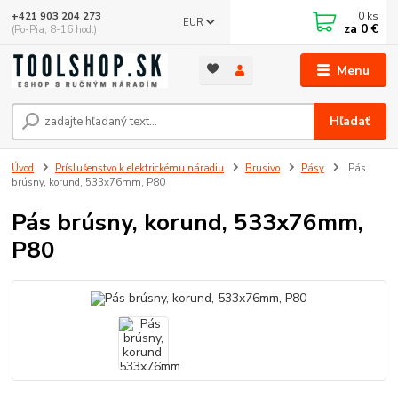
0
ks
+421 903 204 273
EUR
za
0 €
(Po-Pia, 8-16 hod.)
Menu
Hľadať
Úvod
Príslušenstvo k elektrickému náradiu
Brusivo
Pásy
Pás
brúsny, korund, 533x76mm, P80
Pás brúsny, korund, 533x76mm,
P80