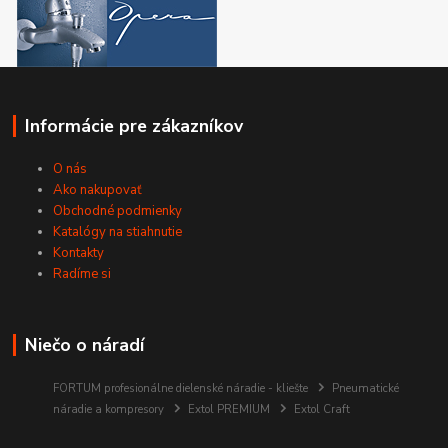
Informácie pre zákazníkov
O nás
Ako nakupovať
Obchodné podmienky
Katalógy na stiahnutie
Kontakty
Radíme si
Niečo o náradí
FORTUM profesionálne dielenské náradie - kliešte
Pneumatické
náradie a kompresory
Extol PREMIUM
Extol Craft