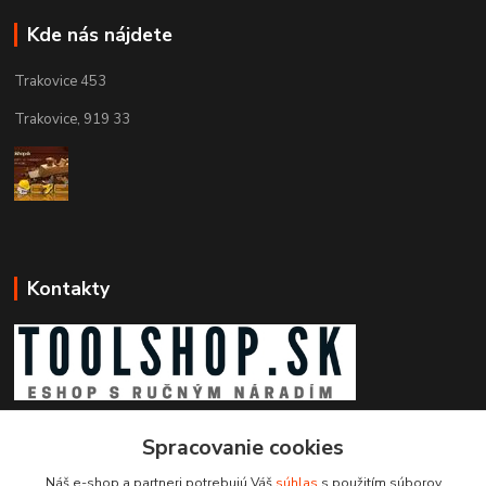
Kde nás nájdete
Trakovice 453
Trakovice, 919 33
Kontakty
Zákaznícka podpora toolshop.sk
Spracovanie cookies
+421 903 204 273
(Po-Pia, 8-16 hod.)
Náš e-shop a partneri potrebujú Váš
súhlas
s použitím súborov