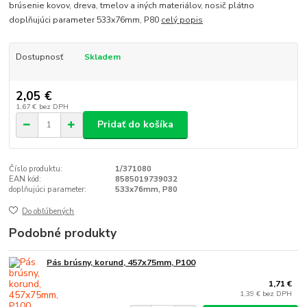
brúsenie kovov, dreva, tmelov a iných materiálov, nosič plátno
doplňujúci parameter 533x76mm, P80
celý popis
Dostupnosť
Skladem
2,05 €
1,67 €
bez DPH
Pridať do košíka
Číslo produktu:
1/371080
EAN kód:
8585019739032
doplňujúci parameter:
533x76mm, P80
Do obľúbených
Podobné produkty
Pás brúsny, korund, 457x75mm, P100
1,71 €
1,39 €
bez DPH