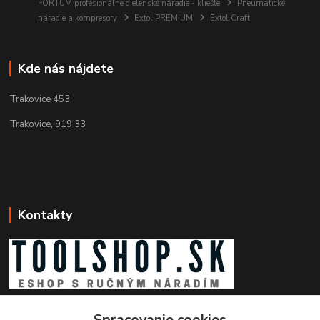
FORTUM profesionálne dielenské náradie - kliešte
Pneumatické
náradie a kompresory
Extol PREMIUM
Extol Craft
Kde nás nájdete
Trakovice 453
Trakovice, 919 33
Kontakty
Zákaznícka podpora toolshop.sk
Spracovanie cookies
+421 903 204 273