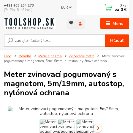
0
ks
+421 903 204 273
EUR
za
0 €
(Po-Pia, 8-16 hod.)
Menu
Hľadať
Úvod
Meradlá
Metre a pásma
Zviňovacie metre
Meter zvinovací
pogumovaný s magnetom, 5m/19mm, autostop, nylónová ochrana
Meter zvinovací pogumovaný s
magnetom, 5m/19mm, autostop,
nylónová ochrana