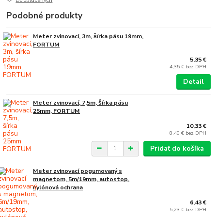
Do obľúbených
Podobné produkty
Meter zvinovací, 3m, šírka pásu 19mm,
FORTUM
5,35 €
4,35 €
bez DPH
Detail
Meter zvinovací, 7,5m, šírka pásu
25mm, FORTUM
10,33 €
8,40 €
bez DPH
Pridať do košíka
Meter zvinovací pogumovaný s
magnetom, 5m/19mm, autostop,
nylónová ochrana
6,43 €
5,23 €
bez DPH