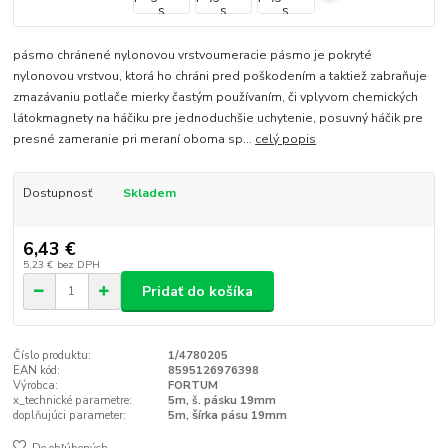
pásmo chránené nylonovou vrstvoumeracie pásmo je pokryté
nylonovou vrstvou, ktorá ho chráni pred poškodením a taktiež zabraňuje
zmazávaniu potlače mierky častým používaním, či vplyvom chemických
látokmagnety na háčiku pre jednoduchšie uchytenie, posuvný háčik pre
presné zameranie pri meraní oboma sp...
celý popis
Dostupnosť
Skladem
6,43 €
5,23 €
bez DPH
Pridať do košíka
Číslo produktu:
1/4780205
EAN kód:
8595126976398
Výrobca:
FORTUM
x_technické parametre:
5m, š. pásku 19mm
doplňujúci parameter:
5m, šírka pásu 19mm