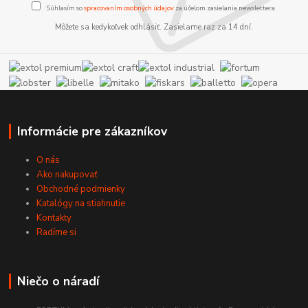
Súhlasím so
spracovaním osobných údajov
za účelom zasielania newslettera.
Môžete sa kedykoľvek odhlásiť. Zasielame raz za 14 dní.
Informácie pre zákazníkov
O nás
Ako nakupovať
Obchodné podmienky
Katalógy na stiahnutie
Kontakty
Radíme si
Niečo o náradí