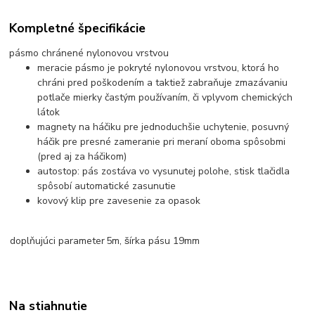
Kompletné špecifikácie
pásmo chránené nylonovou vrstvou
meracie pásmo je pokryté nylonovou vrstvou, ktorá ho
chráni pred poškodením a taktiež zabraňuje zmazávaniu
potlače mierky častým používaním, či vplyvom chemických
látok
magnety na háčiku pre jednoduchšie uchytenie, posuvný
háčik pre presné zameranie pri meraní oboma spôsobmi
(pred aj za háčikom)
autostop: pás zostáva vo vysunutej polohe, stisk tlačidla
spôsobí automatické zasunutie
kovový klip pre zavesenie za opasok
doplňujúci parameter
5m, šírka pásu 19mm
Na stiahnutie