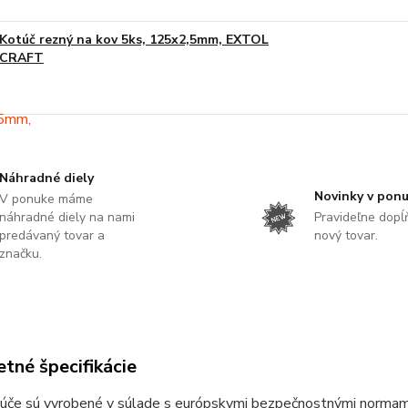
Kotúč rezný na kov 5ks, 125x2,5mm, EXTOL
CRAFT
Náhradné diely
Novinky v pon
V ponuke máme
náhradné diely na nami
Pravideľne dop
predávaný tovar a
nový tovar.
značku.
tné špecifikácie
úče sú vyrobené v súlade s európskymi bezpečnostnými norma