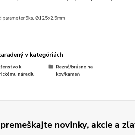
ci parameter
5ks, Ø125x2,5mm
zaradený v kategóriách
ušenstvo k
Rezné/brúsne na
rickému náradiu
kov/kameň
premeškajte novinky, akcie a zľa