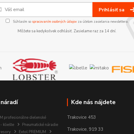
Prihlásiť sa
Súhlasím so
spracovaním osobných údajov
za účelom zasielania newslettera.
Môžete sa kedykoľvek odhlásiť. Zasielame raz za 14 dní.
 náradí
Kde nás nájdete
Trakovice 453
 profesionálne dielenské
- kliešte
Pneumatické náradie
Trakovice, 919 33
resory
Extol PREMIUM