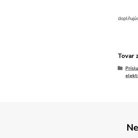
doplňujú
Tovar 
Prísl
elekt
Ne