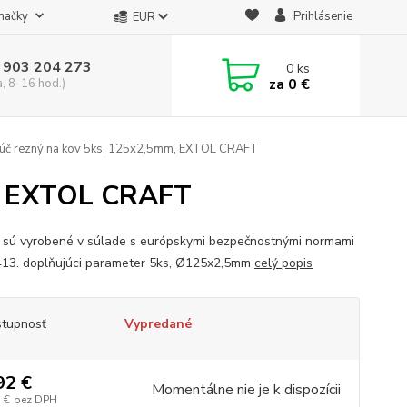
načky
Prihlásenie
EUR
 903 204 273
0
ks
za
0 €
a, 8-16 hod.)
úč rezný na kov 5ks, 125x2,5mm, EXTOL CRAFT
m, EXTOL CRAFT
 sú vyrobené v súlade s európskymi bezpečnostnými normami
13. doplňujúci parameter 5ks, Ø125x2,5mm
celý popis
tupnosť
Vypredané
92 €
Momentálne nie je k dispozícii
 €
bez DPH