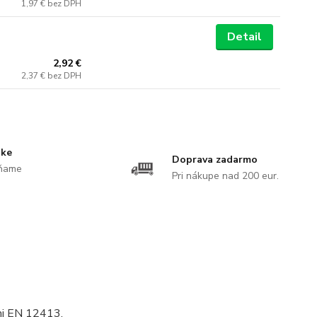
1,97 €
bez DPH
Detail
2,92 €
2,37 €
bez DPH
uke
Doprava zadarmo
ĺňame
Pri nákupe nad 200 eur.
mi EN 12413.