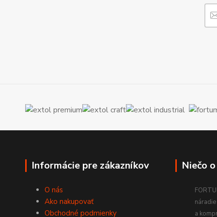
Informácie pre zákazníkov
Niečo o
O nás
FORTUM
Ako nakupovať
náradie 
Obchodné podmienky
a komp