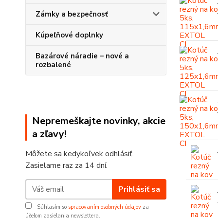
Zámky a bezpečnosť
Kúpeľňové doplnky
Bazárové náradie – nové a
rozbalené
Nepremeškajte novinky, akcie
a zľavy!
Môžete sa kedykoľvek odhlásiť.
Zasielame raz za 14 dní.
Prihlásiť sa
Súhlasím so
spracovaním osobných údajov
za
účelom zasielania newslettera.