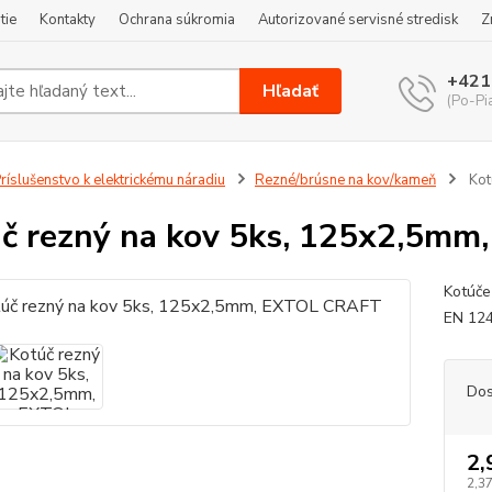
tie
Kontakty
Ochrana súkromia
Autorizované servisné stredisk
Z
+421
Hľadať
(Po-Pi
ríslušenstvo k elektrickému náradiu
Rezné/brúsne na kov/kameň
Kot
č rezný na kov 5ks, 125x2,5m
Kotúče
EN 124
Dos
2,
2,37