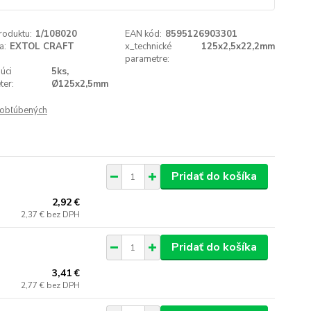
roduktu:
1/108020
EAN kód:
8595126903301
a:
EXTOL CRAFT
x_technické
125x2,5x22,2mm
parametre:
úci
5ks,
ter:
Ø125x2,5mm
obľúbených
Pridať do košíka
2,92 €
2,37 €
bez DPH
Pridať do košíka
3,41 €
2,77 €
bez DPH