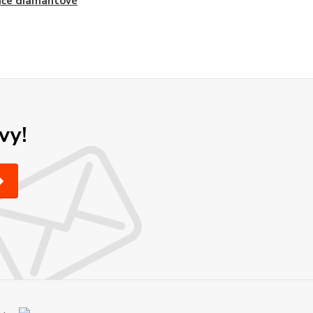
úče diamantové
vy!