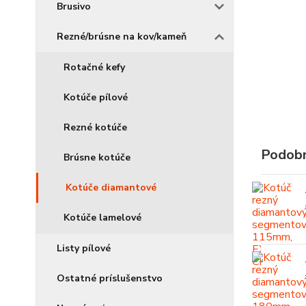
Brusivo
Rezné/brúsne na kov/kameň
Rotačné kefy
Kotúče pílové
Rezné kotúče
Podobn
Brúsne kotúče
Kotúče diamantové
Kotúče lamelové
Listy pílové
Ostatné príslušenstvo