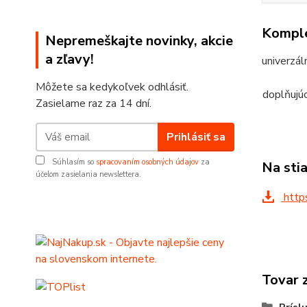
Komple
Nepremeškajte novinky, akcie
a zľavy!
univerzál
Môžete sa kedykoľvek odhlásiť.
doplňujú
Zasielame raz za 14 dní.
Prihlásiť sa
Súhlasím so
spracovaním osobných údajov
za
Na sti
účelom zasielania newslettera.
http
Tovar 