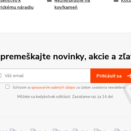
ušenstvo k
Rezné/brúsne na
Kot
rickému náradiu
kov/kameň
premeškajte novinky, akcie a zľa
Prihlásiť sa
Súhlasím so
spracovaním osobných údajov
za účelom zasielania newslettera.
Môžete sa kedykoľvek odhlásiť. Zasielame raz za 14 dní.