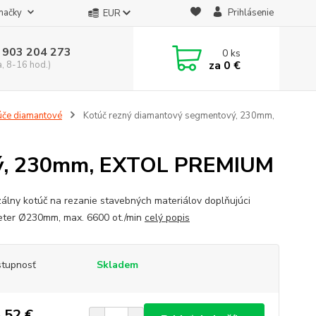
načky
Prihlásenie
EUR
 903 204 273
0
ks
za
0 €
a, 8-16 hod.)
úče diamantové
Kotúč rezný diamantový segmentový, 230mm,
vý, 230mm, EXTOL PREMIUM
zálny kotúč na rezanie stavebných materiálov doplňujúci
ter Ø230mm, max. 6600 ot./min
celý popis
tupnosť
Skladem
,52 €