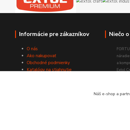
Informácie pre zákazníkov
Niečo o
O nás
FORTUM
Ako nakupovať
náradie 
Obchodné podmienky
a komp
Katalógy na stiahnutie
Extol Cr
Kontakty
Radíme si
Náš e-shop a partn