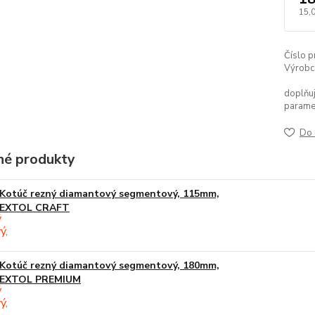
15,
Číslo p
Výrobc
doplňuj
parame
Do 
é produkty
Kotúč rezný diamantový segmentový, 115mm,
EXTOL CRAFT
Kotúč rezný diamantový segmentový, 180mm,
EXTOL PREMIUM