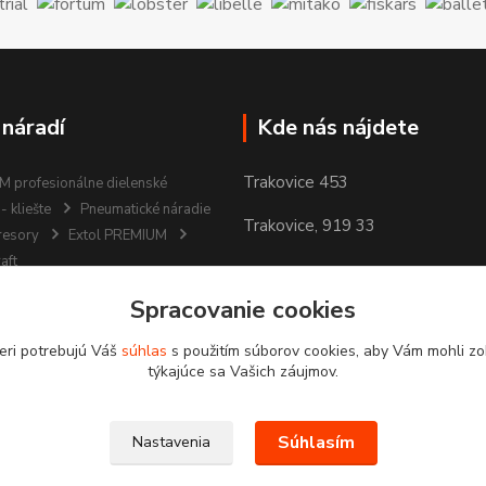
 náradí
Kde nás nájdete
Trakovice 453
 profesionálne dielenské
- kliešte
Pneumatické náradie
Trakovice, 919 33
resory
Extol PREMIUM
aft
Spracovanie cookies
eri potrebujú Váš
súhlas
s použitím súborov cookies, aby Vám mohli zo
týkajúce sa Vašich záujmov.
Súhlasím
Nastavenia