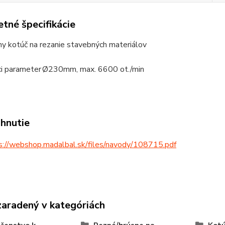
tné špecifikácie
ny kotúč na rezanie stavebných materiálov
ci parameter
Ø230mm, max. 6600 ot./min
ahnutie
s://webshop.madalbal.sk/files/navody/108715.pdf
zaradený v kategóriách