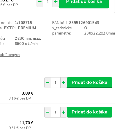
Pridať do košíka
06 €
bez DPH
roduktu:
1/108715
EAN kód:
8595126901543
a:
EXTOL PREMIUM
x_technické
O
parametre:
230x22,2x2,8mm
úci
Ø230mm, max.
ter:
6600 ot./min
obľúbených
Pridať do košíka
3,89 €
3,16 €
bez DPH
Pridať do košíka
11,70 €
9,51 €
bez DPH