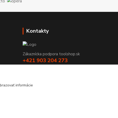
Kontakty
Zákaznícka podpora toolshop.sk
+421 903 204 273
(Po-Pia, 8-16 hod.)
info@toolshop.sk
brazovať informácie