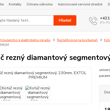
tie
Kontakty
Ochrana súkromia
Autorizované servisné stredisk
Z
+421
Hľadať
(Po-Pi
ríslušenstvo k elektrickému náradiu
Rezné/brúsne na kov/kameň
Kot
EMIUM
č rezný diamantový segmento
univer
parame
Dos
18