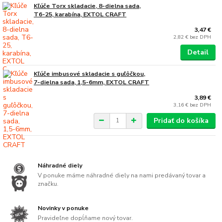
Kľúče Torx skladacie, 8-dielna sada,
T6-25, karabína, EXTOL CRAFT
3,47 €
2,82 €
bez DPH
Detail
Kľúče imbusové skladacie s guľôčkou,
7-dielna sada, 1,5-6mm, EXTOL CRAFT
3,89 €
3,16 €
bez DPH
Pridať do košíka
Náhradné diely
V ponuke máme náhradné diely na nami predávaný tovar a
značku.
Novinky v ponuke
Pravideľne dopĺňame nový tovar.