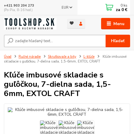
0
ks
+421 903 204 273
EUR
za
0 €
(Po-Pia, 8-16 hod.)
Menu
Hľadať
Úvod
Ručné náradie
Skrutkovače a bity
L-kľúče
Kľúče imbusové
skladacie s guľôčkou, 7-dielna sada, 1,5-6mm, EXTOL CRAFT
Kľúče imbusové skladacie s
guľôčkou, 7-dielna sada, 1,5-
6mm, EXTOL CRAFT