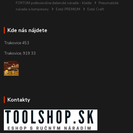
FORTUM profesionálne dielenské náradie - kliešte
Pneumatické
náradie a kompresory
Extol PREMIUM
Extol Craft
Kde nás nájdete
Trakovice 453
Trakovice, 919 33
Kontakty