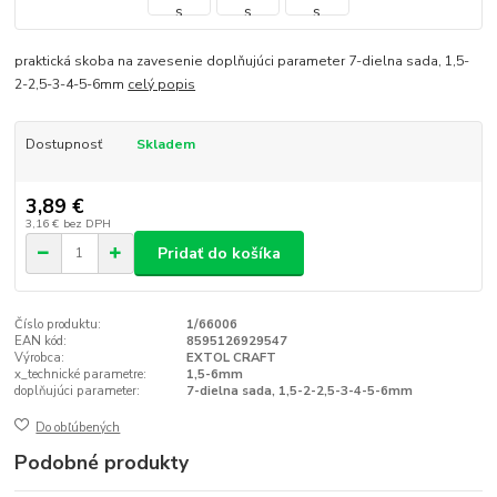
praktická skoba na zavesenie doplňujúci parameter 7-dielna sada, 1,5-
2-2,5-3-4-5-6mm
celý popis
Dostupnosť
Skladem
3,89 €
3,16 €
bez DPH
Pridať do košíka
Číslo produktu:
1/66006
EAN kód:
8595126929547
Výrobca:
EXTOL CRAFT
x_technické parametre:
1,5-6mm
doplňujúci parameter:
7-dielna sada, 1,5-2-2,5-3-4-5-6mm
Do obľúbených
Podobné produkty