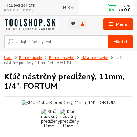
0
ks
+421 903 204 273
EUR
za
0 €
(Po-Pia, 8-16 hod.)
Menu
Hľadať
Úvod
Ručné náradie
Račne a hlavice
Nástrčné hlavice
Kľúč
nástrčný predĺžený, 11mm, 1/4”, FORTUM
Kľúč nástrčný predĺžený, 11mm,
1/4”, FORTUM