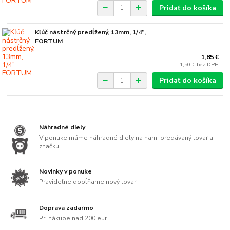
Pridať do košíka
Kľúč nástrčný predĺžený, 13mm, 1/4”,
FORTUM
1,85 €
1,50 €
bez DPH
Pridať do košíka
Náhradné diely
V ponuke máme náhradné diely na nami predávaný tovar a
značku.
Novinky v ponuke
Pravideľne dopĺňame nový tovar.
Doprava zadarmo
Pri nákupe nad 200 eur.