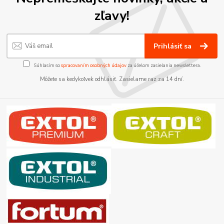
zľavy!
Prihlásiť sa
Súhlasím so
spracovaním osobných údajov
za účelom zasielania newslettera.
Môžete sa kedykoľvek odhlásiť. Zasielame raz za 14 dní.