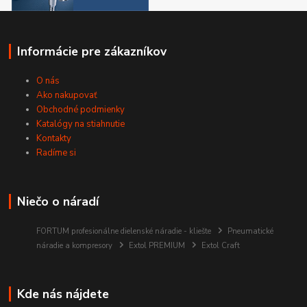
Informácie pre zákazníkov
O nás
Ako nakupovať
Obchodné podmienky
Katalógy na stiahnutie
Kontakty
Radíme si
Niečo o náradí
FORTUM profesionálne dielenské náradie - kliešte
Pneumatické
náradie a kompresory
Extol PREMIUM
Extol Craft
Kde nás nájdete