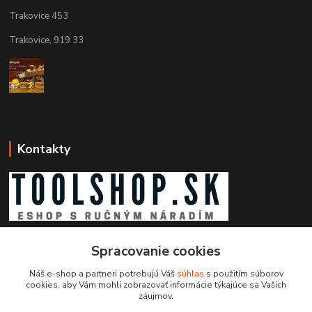
Trakovice 453
Trakovice, 919 33
Kontakty
Zákaznícka podpora toolshop.sk
Spracovanie cookies
+421 903 204 273
(Po-Pia, 8-16 hod.)
Náš e-shop a partneri potrebujú Váš
súhlas
s použitím súborov
cookies, aby Vám mohli zobrazovať informácie týkajúce sa Vašich
info@toolshop.sk
záujmov.