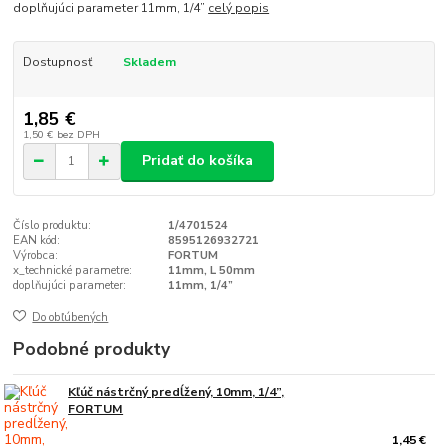
doplňujúci parameter 11mm, 1/4”
celý popis
Dostupnosť
Skladem
1,85 €
1,50 €
bez DPH
Pridať do košíka
Číslo produktu:
1/4701524
EAN kód:
8595126932721
Výrobca:
FORTUM
x_technické parametre:
11mm, L 50mm
doplňujúci parameter:
11mm, 1/4”
Do obľúbených
Podobné produkty
Kľúč nástrčný predĺžený, 10mm, 1/4”,
FORTUM
1,45 €