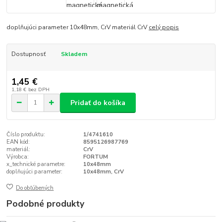
doplňujúci parameter 10x48mm, CrV materiál CrV
celý popis
Dostupnosť
Skladem
1,45 €
1,18 €
bez DPH
Pridať do košíka
Číslo produktu:
1/4741610
EAN kód:
8595126987769
materiál:
CrV
Výrobca:
FORTUM
x_technické parametre:
10x48mm
doplňujúci parameter:
10x48mm, CrV
Do obľúbených
Podobné produkty