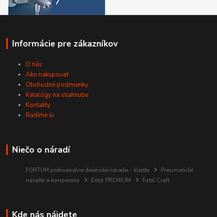
Informácie pre zákazníkov
O nás
Ako nakupovať
Obchodné podmienky
Katalógy na stiahnutie
Kontakty
Radíme si
Niečo o náradí
FORTUM profesionálne dielenské náradie - kliešte
Pneumatické
náradie a kompresory
Extol PREMIUM
Extol Craft
Kde nás nájdete