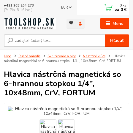
0
ks
+421 903 204 273
EUR
za
0 €
(Po-Pia, 8-16 hod.)
Menu
Hľadať
Úvod
Ručné náradie
Skrutkovače a bity
Nástrčné kľúče
Hlavica
nástrčná magnetická so 6-hrannou stopkou 1/4’’, 10x48mm, CrV, FORTUM
Hlavica nástrčná magnetická so
6-hrannou stopkou 1/4’’,
10x48mm, CrV, FORTUM