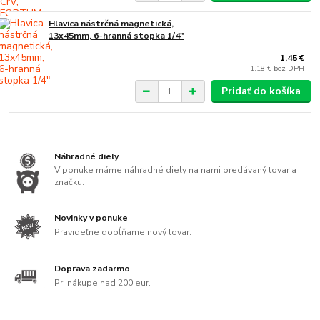
Hlavica nástrčná magnetická,
13x45mm, 6-hranná stopka 1/4"
1,45 €
1,18 €
bez DPH
Pridať do košíka
Náhradné diely
V ponuke máme náhradné diely na nami predávaný tovar a
značku.
Novinky v ponuke
Pravideľne dopĺňame nový tovar.
Doprava zadarmo
Pri nákupe nad 200 eur.