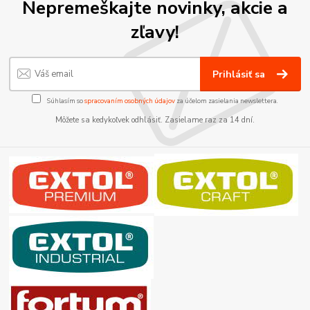
Nepremeškajte novinky, akcie a
zľavy!
Prihlásiť sa
Súhlasím so
spracovaním osobných údajov
za účelom zasielania newslettera.
Môžete sa kedykoľvek odhlásiť. Zasielame raz za 14 dní.