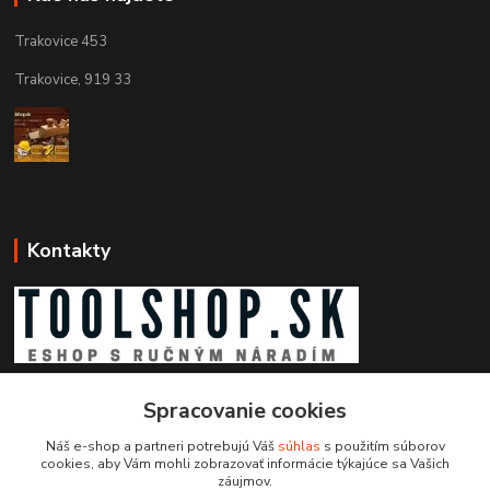
Trakovice 453
Trakovice, 919 33
Kontakty
Zákaznícka podpora toolshop.sk
Spracovanie cookies
+421 903 204 273
(Po-Pia, 8-16 hod.)
Náš e-shop a partneri potrebujú Váš
súhlas
s použitím súborov
cookies, aby Vám mohli zobrazovať informácie týkajúce sa Vašich
info@toolshop.sk
záujmov.