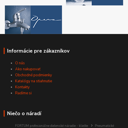
Informácie pre zákazníkov
O nás
Ako nakupovať
Obchodné podmienky
Katalógy na stiahnutie
Kontakty
Radíme si
Niečo o náradí
FORTUM profesionálne dielenské náradie - kliešte
Pneumatické