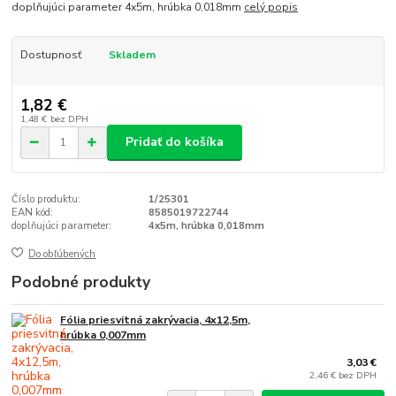
doplňujúci parameter 4x5m, hrúbka 0,018mm
celý popis
Dostupnosť
Skladem
1,82 €
1,48 €
bez DPH
Pridať do košíka
Číslo produktu:
1/25301
EAN kód:
8585019722744
doplňujúci parameter:
4x5m, hrúbka 0,018mm
Do obľúbených
Podobné produkty
Fólia priesvitná zakrývacia, 4x12,5m,
hrúbka 0,007mm
3,03 €
2,46 €
bez DPH