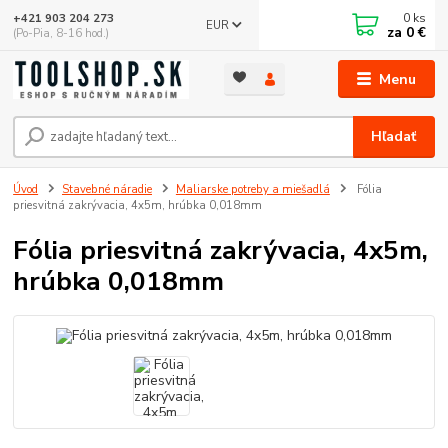
0
ks
+421 903 204 273
EUR
za
0 €
(Po-Pia, 8-16 hod.)
Menu
Hľadať
Úvod
Stavebné náradie
Maliarske potreby a miešadlá
Fólia
priesvitná zakrývacia, 4x5m, hrúbka 0,018mm
Fólia priesvitná zakrývacia, 4x5m,
hrúbka 0,018mm