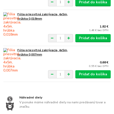
Pridať do košíka
Fólia priesvitná zakrývacia, 4x5m,
hrúbka 0,018mm
1,82 €
1,48 €
bez DPH
Pridať do košíka
Fólia priesvitná zakrývacia, 4x5m,
hrúbka 0,007mm
0,68 €
0,55 €
bez DPH
Pridať do košíka
Náhradné diely
V ponuke máme náhradné diely na nami predávaný tovar a
značku.