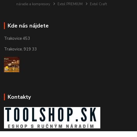
náradie a kompresory
Extol PREMIUM
Extol Craft
Kde nás nájdete
Trakovice 453
Trakovice, 919 33
Kontakty
Zákaznícka podpora toolshop.sk