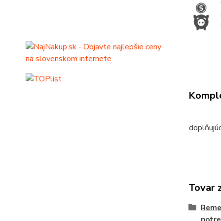
Komple
doplňujú
Tovar 
Reme
potr