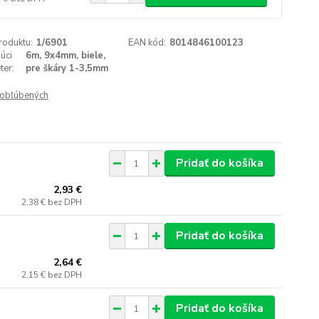
roduktu:
1/6901
EAN kód:
8014846100123
úci
6m, 9x4mm, biele,
ter:
pre škáry 1-3,5mm
obľúbených
Pridať do košíka
2,93 €
2,38 €
bez DPH
Pridať do košíka
2,64 €
2,15 €
bez DPH
Pridať do košíka