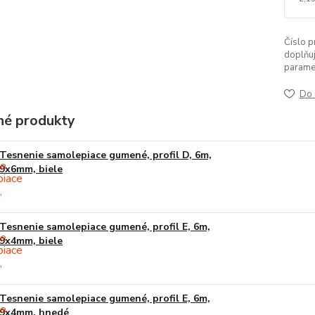
Číslo p
doplňuj
parame
Do 
é produkty
Tesnenie samolepiace gumené, profil D, 6m,
9x6mm, biele
Tesnenie samolepiace gumené, profil E, 6m,
9x4mm, biele
Tesnenie samolepiace gumené, profil E, 6m,
9x4mm, hnedé