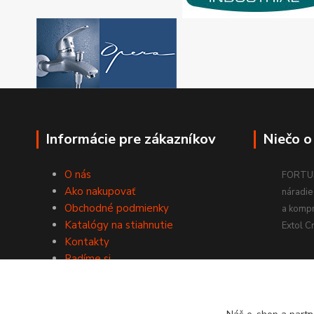
Informácie pre zákazníkov
Niečo o
O nás
FORTUM
Ako nakupovať
náradie 
Obchodné podmienky
a komp
Katalógy na stiahnutie
Extol Cr
Kontakty
Radíme si