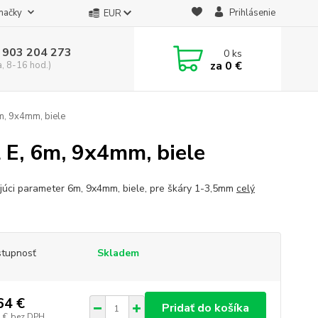
načky
Prihlásenie
EUR
 903 204 273
0
ks
za
0 €
a, 8-16 hod.)
m, 9x4mm, biele
 E, 6m, 9x4mm, biele
júci parameter 6m, 9x4mm, biele, pre škáry 1-3,5mm
celý
tupnosť
Skladem
64 €
Pridať do košíka
 €
bez DPH