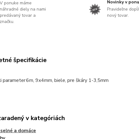
Novinky v pon
V ponuke máme
náhradné diely na nami
Pravideľne dop
predávaný tovar a
nový tovar.
značku.
tné špecifikácie
ci parameter
6m, 9x4mm, biele, pre škáry 1-3,5mm
zaradený v kategóriách
selné a domáce
eby