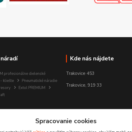
 náradí
Kde nás nájdete
Trakovice 453
 profesionálne dielenské
- kliešte
Pneumatické náradie
Trakovice, 919 33
resory
Extol PREMIUM
aft
Spracovanie cookies