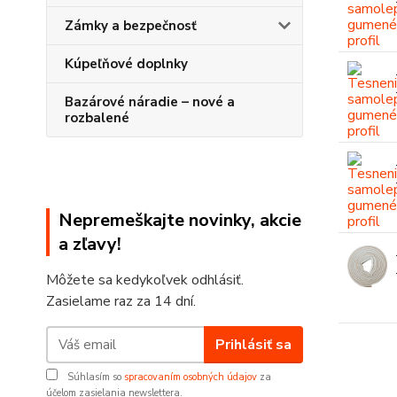
Zámky a bezpečnosť
Kúpeľňové doplnky
Bazárové náradie – nové a
rozbalené
Nepremeškajte novinky, akcie
a zľavy!
Môžete sa kedykoľvek odhlásiť.
Zasielame raz za 14 dní.
Prihlásiť sa
Súhlasím so
spracovaním osobných údajov
za
účelom zasielania newslettera.