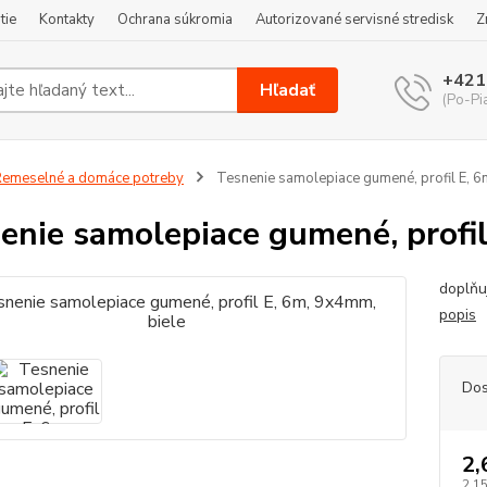
tie
Kontakty
Ochrana súkromia
Autorizované servisné stredisk
Z
+421
Hľadať
(Po-Pi
emeselné a domáce potreby
Tesnenie samolepiace gumené, profil E, 6
enie samolepiace gumené, profil
doplňu
popis
Dos
2,
2,15