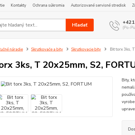
tie
Kontakty
Ochrana súkromia
Autorizované servisné stredisk
Z
+421
Hľadať
(Po-Pi
učné náradie
Skrutkovače a bity
Skrutkovacie bity
Bit torx 3ks
torx 3ks, T 20x25mm, S2, FORT
Bity, 
nemali
použív
vyrobe
uprave
Dos