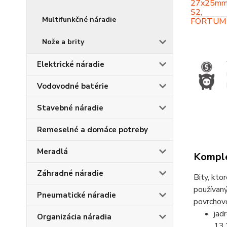
Multifunkčné náradie
Nože a brity
Elektrické náradie
Vodovodné batérie
Stavebné náradie
Remeselné a domáce potreby
Meradlá
Komple
Záhradné náradie
Bity, kto
používaný
Pneumatické náradie
povrchov
jad
Organizácia náradia
13,