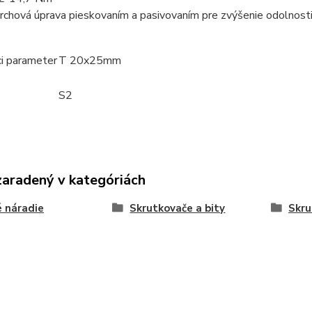
rchová úprava pieskovaním a pasivovaním pre zvýšenie odolnost
ci parameter
T 20x25mm
S2
zaradený v kategóriách
 náradie
Skrutkovače a bity
Skru