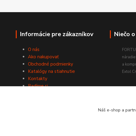
Informácie pre zákazníkov
Niečo o
O nás
FORTUM
Ako nakupovať
náradie 
Obchodné podmienky
a komp
Katalógy na stiahnutie
Extol Cr
Kontakty
Radíme si
Náš e-shop a partn