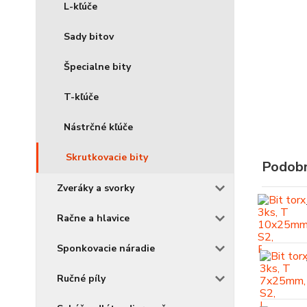
L-kľúče
Sady bitov
Špecialne bity
T-kľúče
Nástrčné kľúče
Skrutkovacie bity
Podobn
Zveráky a svorky
Račne a hlavice
Sponkovacie náradie
Ručné píly