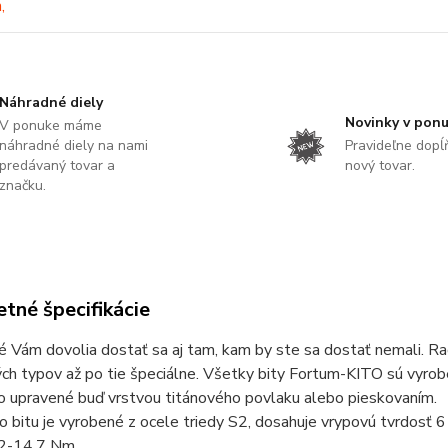
Náhradné diely
Novinky v pon
V ponuke máme
náhradné diely na nami
Pravideľne dop
predávaný tovar a
nový tovar.
značku.
tné špecifikácie
ré Vám dovolia dostať sa aj tam, kam by ste sa dostať nemali. 
ch typov až po tie špeciálne. Všetky bity Fortum-KITO sú vyrobe
o upravené buď vrstvou titánového povlaku alebo pieskovaním.
ro bitu je vyrobené z ocele triedy S2, dosahuje vrypovú tvrdosť
2-14,7 Nm