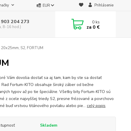
načky
Prihlásenie
EUR
 903 204 273
0
ks
za
0 €
a, 8-16 hod.)
, T 20x25mm, S2, FORTUM
UM
ktoré Vám dovolia dostať sa aj tam, kam by ste sa dostať
. Rad Fortum-KITO obsahuje široký záber od bežne
aných typov až po tie špeciálne. Všetky bity Fortum-KITO sú
né z ocele najvyššej triedy S2, presne frézované a povrchovo
né buď vrstvou titánového povlaku alebo pie...
celý popis
tupnosť
Skladem