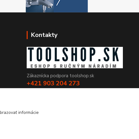
Kontakty
Zákaznícka podpora toolshop.sk
+421 903 204 273
(Po-Pia, 8-16 hod.)
info@toolshop.sk
brazovať informácie