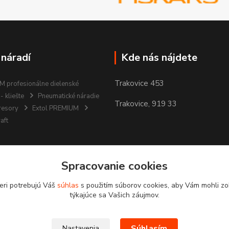
 náradí
Kde nás nájdete
Trakovice 453
 profesionálne dielenské
- kliešte
Pneumatické náradie
Trakovice, 919 33
resory
Extol PREMIUM
aft
Spracovanie cookies
eri potrebujú Váš
súhlas
s použitím súborov cookies, aby Vám mohli zo
týkajúce sa Vašich záujmov.
Súhlasím
Nastavenia