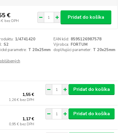
55 €
Pridať do košíka
 €
bez DPH
roduktu:
1/4741420
EAN kód:
8595126987578
l:
S2
Výrobca:
FORTUM
ické parametre:
T 20x25mm
doplňujúci parameter:
T 20x25mm
obľúbených
Pridať do košíka
1,55 €
1,26 €
bez DPH
Pridať do košíka
1,17 €
0,95 €
bez DPH