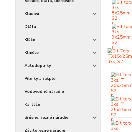
Sekáče, dláta, dierovače
Kladivá
Dláta
Kľúče
Kliešte
Autodoplnky
Pílníky a rašple
Vodovodné náradie
Kartáče
Brúsne, rezné náradie
Závitorezné náradie