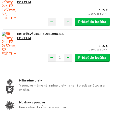
FORTUM
1,55 €
1,26 €
bez DPH
Pridať do košíka
Bit krížový 2ks, PZ 2x50mm, S2,
FORTUM
1,55 €
1,26 €
bez DPH
Pridať do košíka
Náhradné diely
V ponuke máme náhradné diely na nami predávaný tovar a
značku.
Novinky v ponuke
Pravideľne dopĺňame nový tovar.