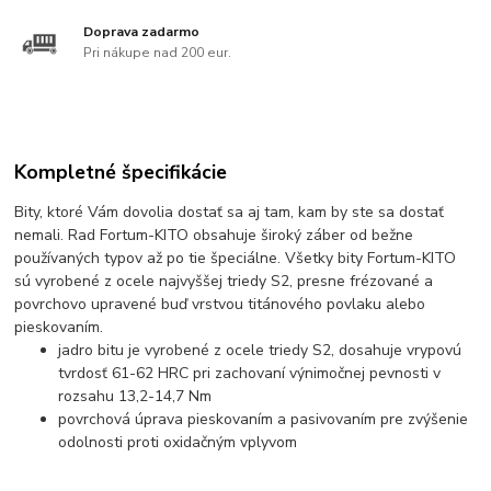
Doprava zadarmo
Pri nákupe nad 200 eur.
Kompletné špecifikácie
Bity, ktoré Vám dovolia dostať sa aj tam, kam by ste sa dostať
nemali. Rad Fortum-KITO obsahuje široký záber od bežne
používaných typov až po tie špeciálne. Všetky bity Fortum-KITO
sú vyrobené z ocele najvyššej triedy S2, presne frézované a
povrchovo upravené buď vrstvou titánového povlaku alebo
pieskovaním.
jadro bitu je vyrobené z ocele triedy S2, dosahuje vrypovú
tvrdosť 61-62 HRC pri zachovaní výnimočnej pevnosti v
rozsahu 13,2-14,7 Nm
povrchová úprava pieskovaním a pasivovaním pre zvýšenie
odolnosti proti oxidačným vplyvom