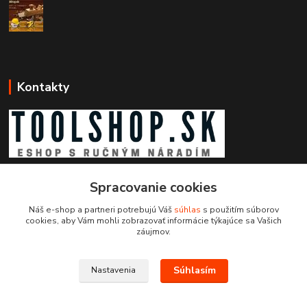
Kontakty
Zákaznícka podpora toolshop.sk
+421 903 204 273
Spracovanie cookies
(Po-Pia, 8-16 hod.)
Náš e-shop a partneri potrebujú Váš
súhlas
s použitím súborov
cookies, aby Vám mohli zobrazovať informácie týkajúce sa Vašich
info@toolshop.sk
záujmov.
Súhlasím
Nastavenia