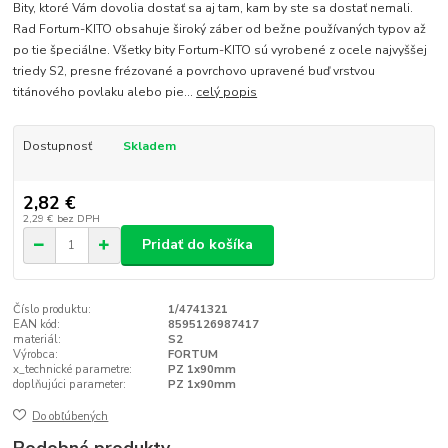
Bity, ktoré Vám dovolia dostať sa aj tam, kam by ste sa dostať nemali.
Rad Fortum-KITO obsahuje široký záber od bežne používaných typov až
po tie špeciálne. Všetky bity Fortum-KITO sú vyrobené z ocele najvyššej
triedy S2, presne frézované a povrchovo upravené buď vrstvou
titánového povlaku alebo pie...
celý popis
Dostupnosť
Skladem
2,82 €
2,29 €
bez DPH
Pridať do košíka
Číslo produktu:
1/4741321
EAN kód:
8595126987417
materiál:
S2
Výrobca:
FORTUM
x_technické parametre:
PZ 1x90mm
doplňujúci parameter:
PZ 1x90mm
Do obľúbených