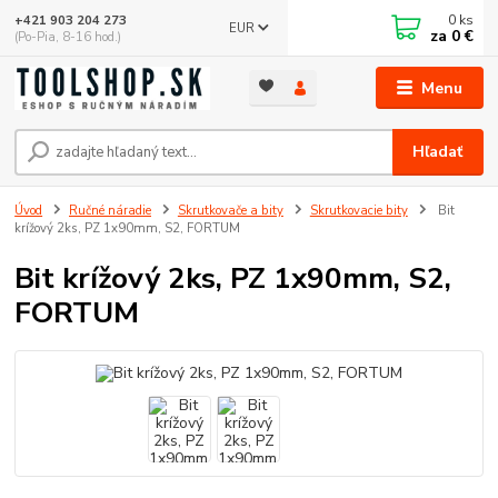
0
ks
+421 903 204 273
EUR
za
0 €
(Po-Pia, 8-16 hod.)
Menu
Hľadať
Úvod
Ručné náradie
Skrutkovače a bity
Skrutkovacie bity
Bit
krížový 2ks, PZ 1x90mm, S2, FORTUM
Bit krížový 2ks, PZ 1x90mm, S2,
FORTUM