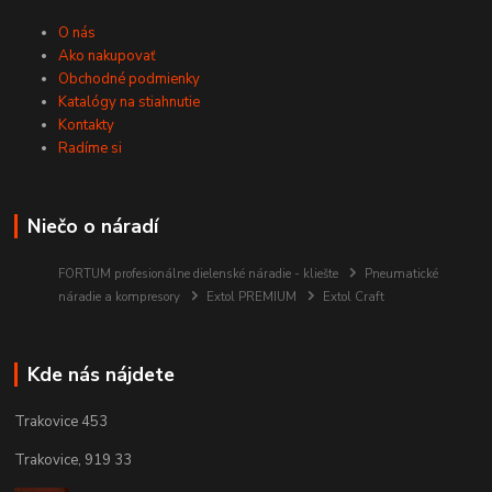
O nás
Ako nakupovať
Obchodné podmienky
Katalógy na stiahnutie
Kontakty
Radíme si
Niečo o náradí
FORTUM profesionálne dielenské náradie - kliešte
Pneumatické
náradie a kompresory
Extol PREMIUM
Extol Craft
Kde nás nájdete
Trakovice 453
Trakovice, 919 33