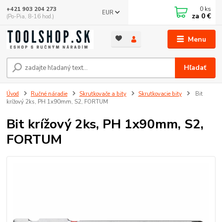
0
ks
+421 903 204 273
EUR
za
0 €
(Po-Pia, 8-16 hod.)
Menu
Hľadať
Úvod
Ručné náradie
Skrutkovače a bity
Skrutkovacie bity
Bit
krížový 2ks, PH 1x90mm, S2, FORTUM
Bit krížový 2ks, PH 1x90mm, S2,
FORTUM