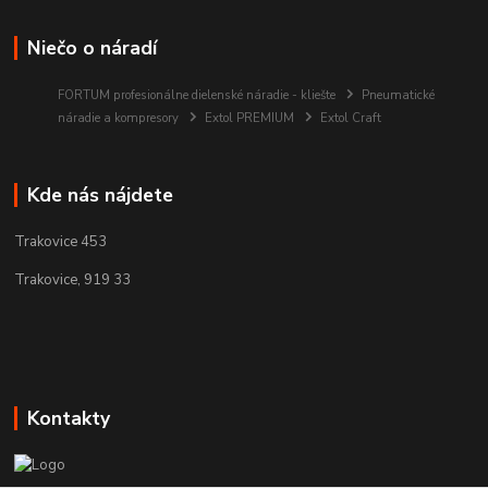
Niečo o náradí
FORTUM profesionálne dielenské náradie - kliešte
Pneumatické
náradie a kompresory
Extol PREMIUM
Extol Craft
Kde nás nájdete
Trakovice 453
Trakovice, 919 33
Kontakty