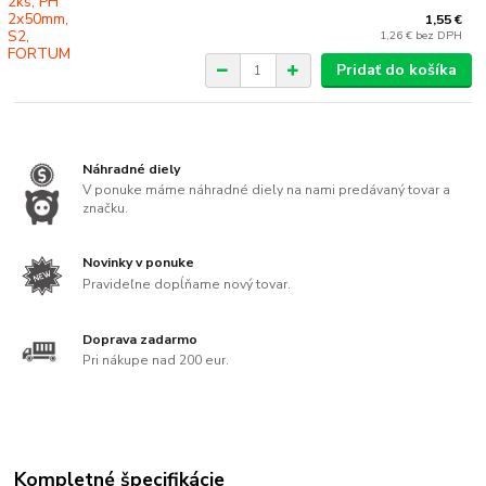
1,55 €
1,26 €
bez DPH
Pridať do košíka
Náhradné diely
V ponuke máme náhradné diely na nami predávaný tovar a
značku.
Novinky v ponuke
Pravideľne dopĺňame nový tovar.
Doprava zadarmo
Pri nákupe nad 200 eur.
Kompletné špecifikácie