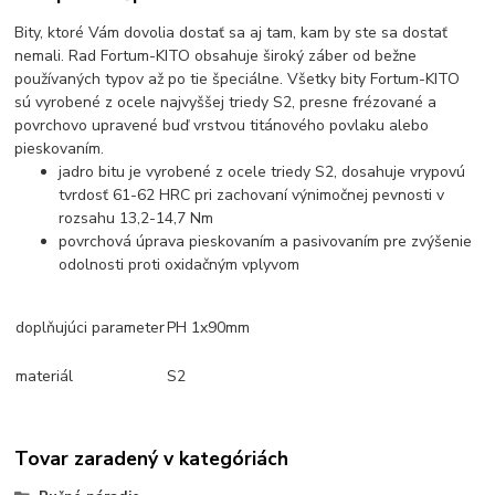
Bity, ktoré Vám dovolia dostať sa aj tam, kam by ste sa dostať
nemali. Rad Fortum-KITO obsahuje široký záber od bežne
používaných typov až po tie špeciálne. Všetky bity Fortum-KITO
sú vyrobené z ocele najvyššej triedy S2, presne frézované a
povrchovo upravené buď vrstvou titánového povlaku alebo
pieskovaním.
jadro bitu je vyrobené z ocele triedy S2, dosahuje vrypovú
tvrdosť 61-62 HRC pri zachovaní výnimočnej pevnosti v
rozsahu 13,2-14,7 Nm
povrchová úprava pieskovaním a pasivovaním pre zvýšenie
odolnosti proti oxidačným vplyvom
doplňujúci parameter
PH 1x90mm
materiál
S2
Tovar zaradený v kategóriách