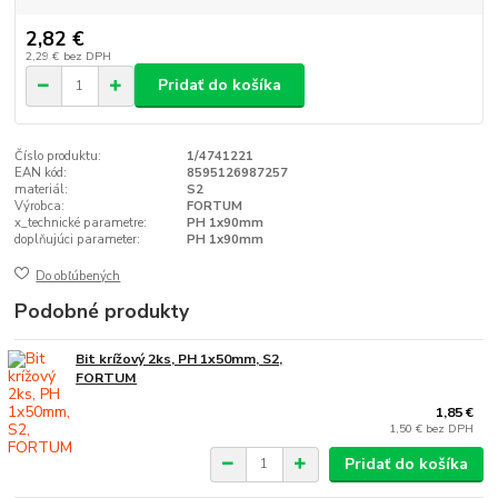
2,82 €
2,29 €
bez DPH
Pridať do košíka
Číslo produktu:
1/4741221
EAN kód:
8595126987257
materiál:
S2
Výrobca:
FORTUM
x_technické parametre:
PH 1x90mm
doplňujúci parameter:
PH 1x90mm
Do obľúbených
Podobné produkty
Bit krížový 2ks, PH 1x50mm, S2,
FORTUM
1,85 €
1,50 €
bez DPH
Pridať do košíka