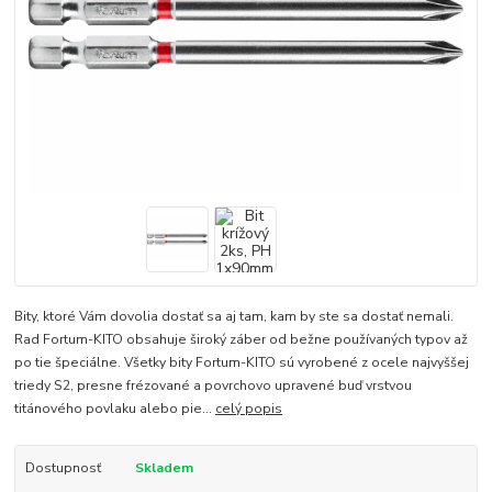
Bity, ktoré Vám dovolia dostať sa aj tam, kam by ste sa dostať nemali.
Rad Fortum-KITO obsahuje široký záber od bežne používaných typov až
po tie špeciálne. Všetky bity Fortum-KITO sú vyrobené z ocele najvyššej
triedy S2, presne frézované a povrchovo upravené buď vrstvou
titánového povlaku alebo pie...
celý popis
Dostupnosť
Skladem