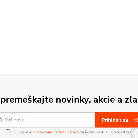
premeškajte novinky, akcie a zľa
Prihlásiť sa
Súhlasím so
spracovaním osobných údajov
za účelom zasielania newslettera.