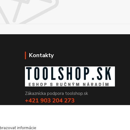
Kontakty
Zákaznícka podpora toolshop.sk
+421 903 204 273
(Po-Pia, 8-16 hod.)
info@toolshop.sk
brazovať informácie