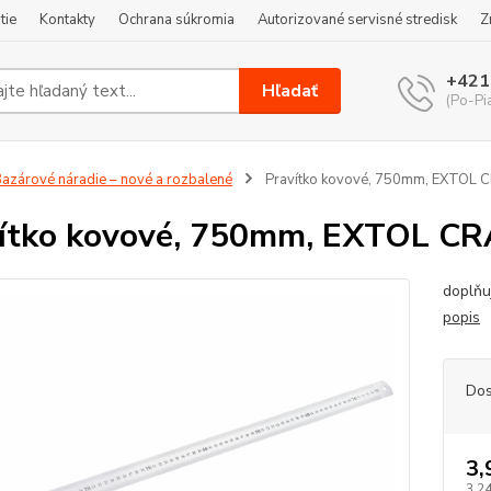
tie
Kontakty
Ochrana súkromia
Autorizované servisné stredisk
Z
+421
Hľadať
(Po-Pi
azárové náradie – nové a rozbalené
Pravítko kovové, 750mm, EXTOL 
ítko kovové, 750mm, EXTOL C
doplňu
popis
Dos
3,
3,24