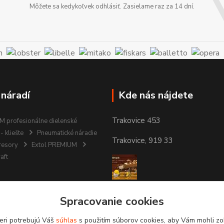
Môžete sa kedykoľvek odhlásiť. Zasielame raz za 14 dní.
 náradí
Kde nás nájdete
Trakovice 453
 profesionálne dielenské
- kliešte
Pneumatické náradie
Trakovice, 919 33
resory
Extol PREMIUM
aft
Spracovanie cookies
eri potrebujú Váš
súhlas
s použitím súborov cookies, aby Vám mohli zo