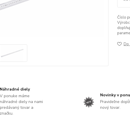
Číslo p
Výrobc
doplňuj
parame
Do 
Náhradné diely
Novinky v pon
V ponuke máme
náhradné diely na nami
Pravideľne dop
predávaný tovar a
nový tovar.
značku.