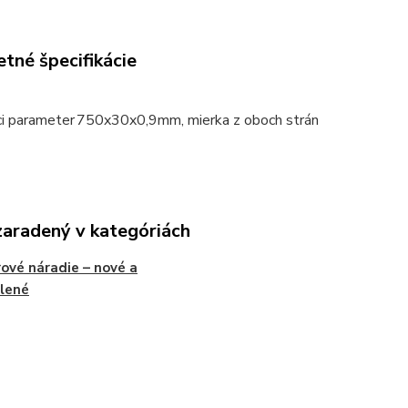
tné špecifikácie
ci parameter
750x30x0,9mm, mierka z oboch strán
zaradený v kategóriách
ové náradie – nové a
lené