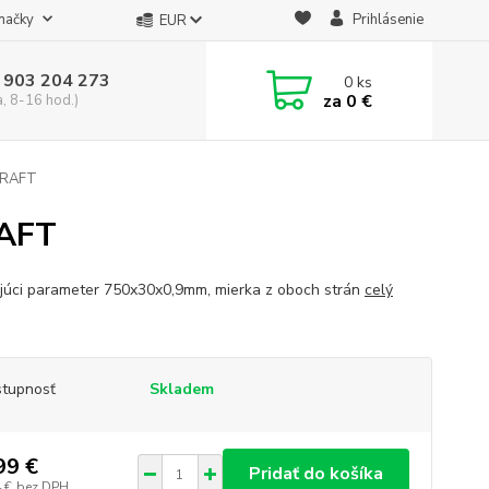
načky
Prihlásenie
EUR
 903 204 273
0
ks
za
0 €
a, 8-16 hod.)
CRAFT
RAFT
júci parameter 750x30x0,9mm, mierka z oboch strán
celý
tupnosť
Skladem
99 €
Pridať do košíka
 €
bez DPH