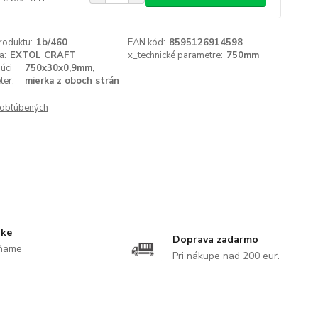
roduktu:
1b/460
EAN kód:
8595126914598
a:
EXTOL CRAFT
x_technické parametre:
750mm
úci
750x30x0,9mm,
ter:
mierka z oboch strán
obľúbených
uke
Doprava zadarmo
ĺňame
Pri nákupe nad 200 eur.