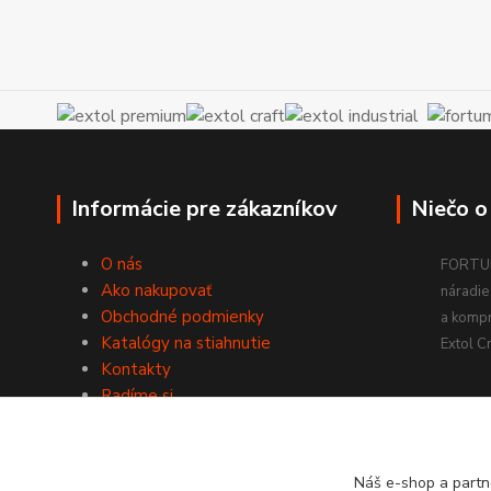
Informácie pre zákazníkov
Niečo o
O nás
FORTUM
Ako nakupovať
náradie 
Obchodné podmienky
a komp
Katalógy na stiahnutie
Extol Cr
Kontakty
Radíme si
Náš e-shop a partn