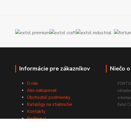
Informácie pre zákazníkov
Niečo o
O nás
FORTUM
Ako nakupovať
náradie 
Obchodné podmienky
a komp
Katalógy na stiahnutie
Extol Cr
Kontakty
Radíme si