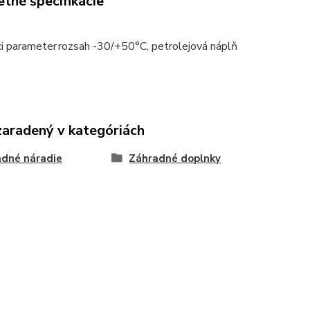
tné špecifikácie
ci parameter
rozsah -30/+50°C, petrolejová náplň
zaradený v kategóriách
dné náradie
Záhradné doplnky