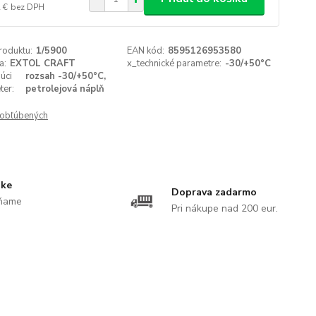
 €
bez DPH
roduktu:
1/5900
EAN kód:
8595126953580
a:
EXTOL CRAFT
x_technické parametre:
-30/+50°C
úci
rozsah -30/+50°C,
ter:
petrolejová náplň
obľúbených
uke
Doprava zadarmo
ĺňame
Pri nákupe nad 200 eur.