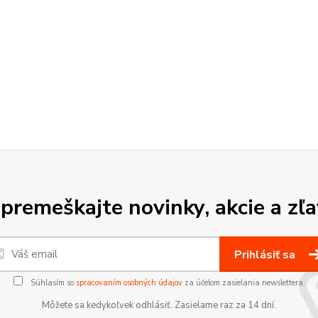
premeškajte novinky, akcie a zľa
Prihlásiť sa
Súhlasím so
spracovaním osobných údajov
za účelom zasielania newslettera.
Môžete sa kedykoľvek odhlásiť. Zasielame raz za 14 dní.