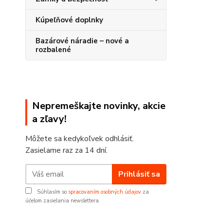
Kúpeľňové doplnky
Bazárové náradie – nové a
rozbalené
Nepremeškajte novinky, akcie
a zľavy!
Môžete sa kedykoľvek odhlásiť.
Zasielame raz za 14 dní.
Prihlásiť sa
Súhlasím so
spracovaním osobných údajov
za
účelom zasielania newslettera.