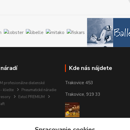
 náradí
Kde nás nájdete
Trakovice 453
 profesionálne dielenské
- kliešte
Pneumatické náradie
Trakovice, 919 33
resory
Extol PREMIUM
aft
Spracovanie cookies