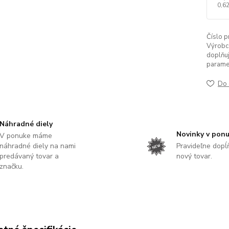
0,62
Číslo p
Výrobc
doplňuj
parame
Do 
Náhradné diely
Novinky v pon
V ponuke máme
náhradné diely na nami
Pravideľne dop
predávaný tovar a
nový tovar.
značku.