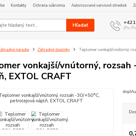
tie
Kontakty
Ochrana súkromia
Autorizované servisné stredisk
Z
+421
Hľadať
(Po-Pi
áhradné náradie
Záhradné doplnky
Teplomer vonkajší/vnútorný, r
omer vonkajší/vnútorný, rozsah 
lň, EXTOL CRAFT
doplňu
Dos
0,