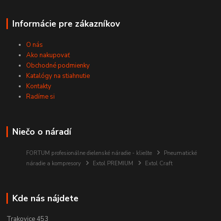
Informácie pre zákazníkov
O nás
Ako nakupovať
Obchodné podmienky
Katalógy na stiahnutie
Kontakty
Radíme si
Niečo o náradí
FORTUM profesionálne dielenské náradie - kliešte
Pneumatické
náradie a kompresory
Extol PREMIUM
Extol Craft
Kde nás nájdete
Trakovice 453