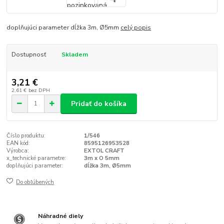
doplňujúci parameter dĺžka 3m, Ø5mm
celý popis
Dostupnosť
Skladem
3,21 €
2,61 €
bez DPH
Pridať do košíka
Číslo produktu:
1/546
EAN kód:
8595126953528
Výrobca:
EXTOL CRAFT
x_technické parametre:
3m x O 5mm
doplňujúci parameter:
dĺžka 3m, Ø5mm
Do obľúbených
Náhradné diely