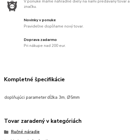
V ponuke máme náhradné diely na nami predávaný tovar a
značku.
Novinky v ponuke
Pravideľne dopĺňame nový tovar.
Doprava zadarmo
Pri nákupe nad 200 eur.
Kompletné špecifikácie
doplňujúci parameter
dĺžka 3m, Ø5mm
Tovar zaradený v kategóriách
Ručné náradie