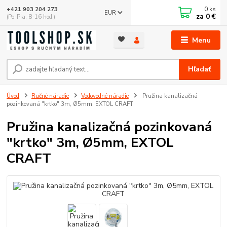
0
ks
+421 903 204 273
EUR
za
0 €
(Po-Pia, 8-16 hod.)
Menu
Hľadať
Úvod
Ručné náradie
Vodovodné náradie
Pružina kanalizačná
pozinkovaná "krtko" 3m, Ø5mm, EXTOL CRAFT
Pružina kanalizačná pozinkovaná
"krtko" 3m, Ø5mm, EXTOL
CRAFT