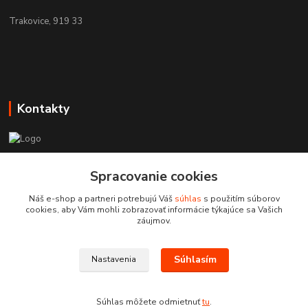
Trakovice, 919 33
Kontakty
Zákaznícka podpora toolshop.sk
+421 903 204 273
Spracovanie cookies
(Po-Pia, 8-16 hod.)
Náš e-shop a partneri potrebujú Váš
súhlas
s použitím súborov
cookies, aby Vám mohli zobrazovať informácie týkajúce sa Vašich
info@toolshop.sk
záujmov.
Súhlasím
Nastavenia
Súhlas môžete odmietnuť
tu
.