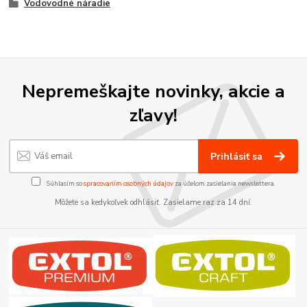
Vodovodné náradie
Nepremeškajte novinky, akcie a
zľavy!
Prihlásiť sa
Súhlasím so
spracovaním osobných údajov
za účelom zasielania newslettera.
Môžete sa kedykoľvek odhlásiť. Zasielame raz za 14 dní.