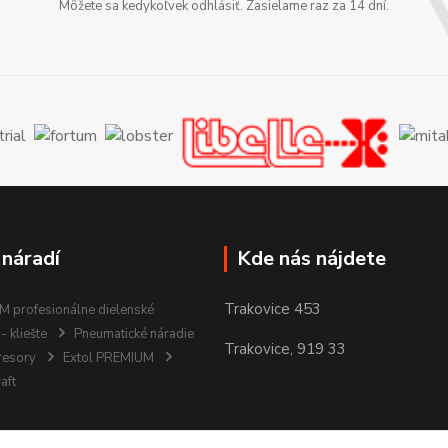
Môžete sa kedykoľvek odhlásiť. Zasielame raz za 14 dní.
 náradí
Kde nás nájdete
Trakovice 453
 profesionálne dielenské
- kliešte
Pneumatické náradie
Trakovice, 919 33
resory
Extol PREMIUM
aft