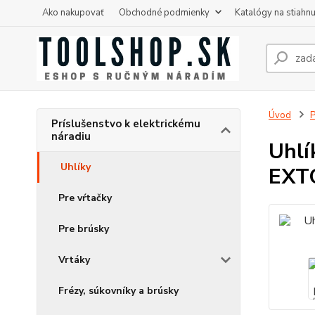
Ako nakupovať
Obchodné podmienky
Katalógy na stiahnu
Úvod
P
Príslušenstvo k elektrickému
náradiu
Uhlí
Uhlíky
EXT
Pre vŕtačky
Pre brúsky
Vrtáky
Frézy, súkovníky a brúsky