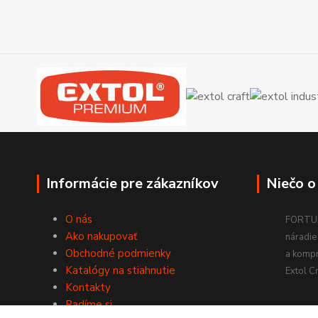
Informácie pre zákazníkov
Niečo o
O nás
FORTUM
Ako nakupovať
náradie 
Obchodné podmienky
a komp
Katalógy na stiahnutie
Extol Cr
Kontakty
Radíme si