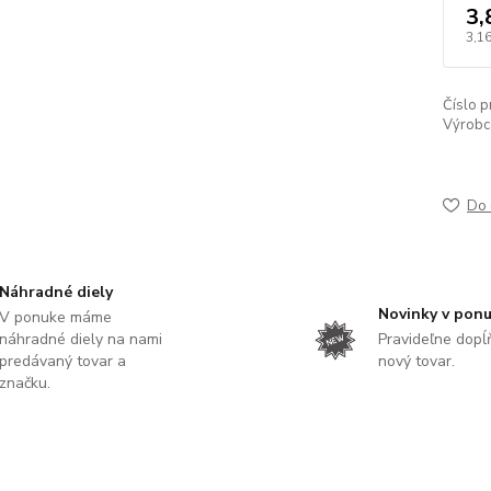
3,
3,16
Číslo p
Výrobc
Do 
Náhradné diely
Novinky v pon
V ponuke máme
náhradné diely na nami
Pravideľne dop
predávaný tovar a
nový tovar.
značku.