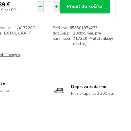
89 €
Pridať do košíka
 €
bez DPH
roduktu:
1/417220C
EAN kód:
858501974273
a:
EXTOL CRAFT
doplňujúci
10x8x5mm, pre
parameter:
417220 (Multifunkčný
nástroj)
obľúbených
uke
Doprava zadarmo
ĺňame
Pri nákupe nad 200 eur.