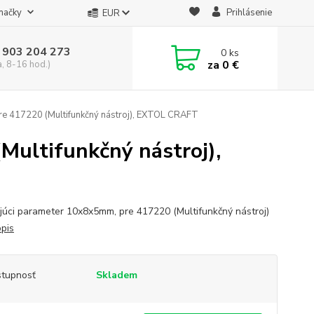
načky
Prihlásenie
EUR
 903 204 273
0
ks
za
0 €
a, 8-16 hod.)
re 417220 (Multifunkčný nástroj), EXTOL CRAFT
Multifunkčný nástroj),
júci parameter 10x8x5mm, pre 417220 (Multifunkčný nástroj)
opis
tupnosť
Skladem