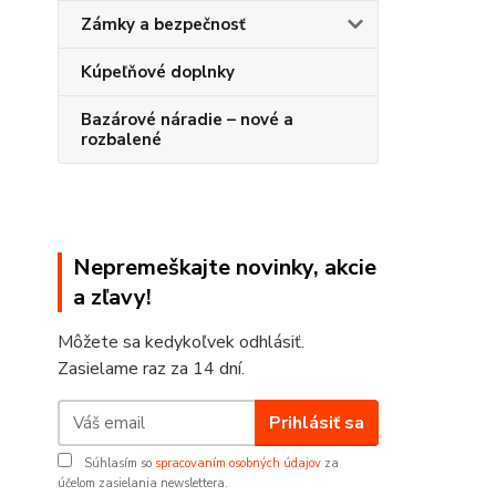
Zámky a bezpečnosť
Kúpeľňové doplnky
Bazárové náradie – nové a
rozbalené
Nepremeškajte novinky, akcie
a zľavy!
Môžete sa kedykoľvek odhlásiť.
Zasielame raz za 14 dní.
Prihlásiť sa
Súhlasím so
spracovaním osobných údajov
za
účelom zasielania newslettera.