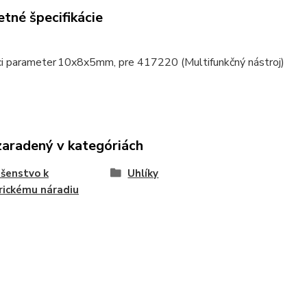
tné špecifikácie
ci parameter
10x8x5mm, pre 417220 (Multifunkčný nástroj)
zaradený v kategóriách
ušenstvo k
Uhlíky
rickému náradiu