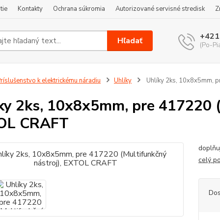
tie
Kontakty
Ochrana súkromia
Autorizované servisné stredisk
Z
+421
Hľadať
(Po-Pi
ríslušenstvo k elektrickému náradiu
Uhlíky
Uhlíky 2ks, 10x8x5mm, p
ky 2ks, 10x8x5mm, pre 417220 (
OL CRAFT
doplňu
celý p
Dos