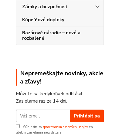
Zámky a bezpečnosť
Kúpeľňové doplnky
Bazárové náradie – nové a
rozbalené
Nepremeškajte novinky, akcie
a zľavy!
Môžete sa kedykoľvek odhlásiť.
Zasielame raz za 14 dní.
Prihlásiť sa
Súhlasím so
spracovaním osobných údajov
za
účelom zasielania newslettera.