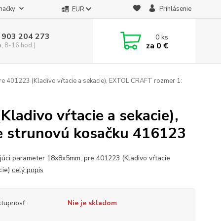
načky
Prihlásenie
EUR
 903 204 273
0
ks
za
0 €
a, 8-16 hod.)
e 401223 (Kladivo vŕtacie a sekacie), EXTOL CRAFT rozmer 1:
ladivo vŕtacie a sekacie),
e strunovú kosačku 416123
júci parameter 18x8x5mm, pre 401223 (Kladivo vŕtacie
cie)
celý popis
tupnosť
Nie je skladom