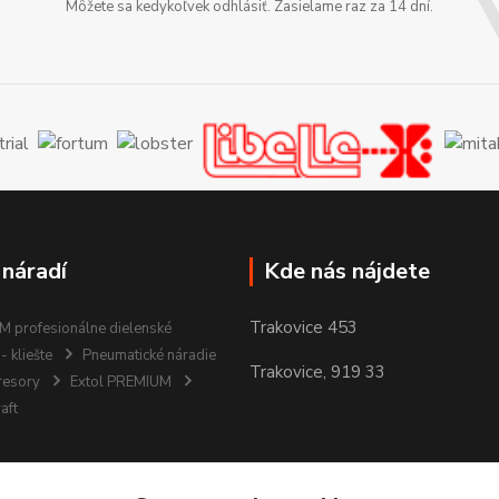
Môžete sa kedykoľvek odhlásiť. Zasielame raz za 14 dní.
 náradí
Kde nás nájdete
Trakovice 453
 profesionálne dielenské
- kliešte
Pneumatické náradie
Trakovice, 919 33
resory
Extol PREMIUM
aft