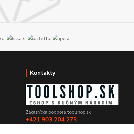
Kontakty
Zákaznícka podpora toolshop.sk
+421 903 204 273
(Po-Pia, 8-16 hod.)