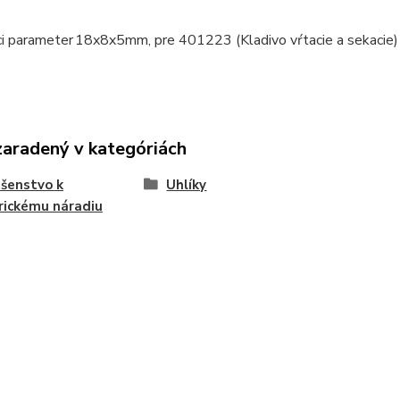
ci parameter
18x8x5mm, pre 401223 (Kladivo vŕtacie a sekacie)
zaradený v kategóriách
ušenstvo k
Uhlíky
rickému náradiu