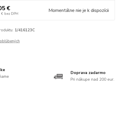
05 €
Momentálne nie je k dispozícii
 €
bez DPH
roduktu:
1/416123C
obľúbených
uke
Doprava zadarmo
ĺňame
Pri nákupe nad 200 eur.