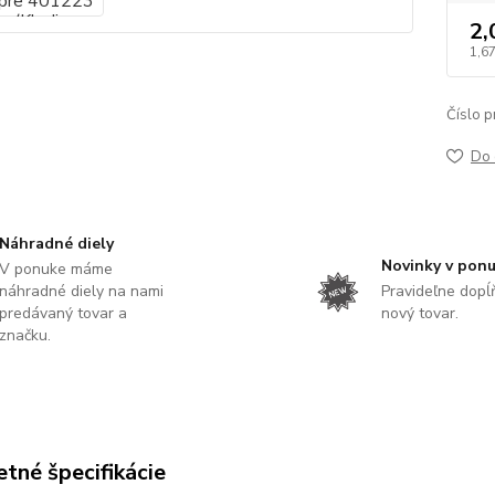
2,
1,67
Číslo p
Do 
Náhradné diely
Novinky v pon
V ponuke máme
náhradné diely na nami
Pravideľne dop
predávaný tovar a
nový tovar.
značku.
tné špecifikácie