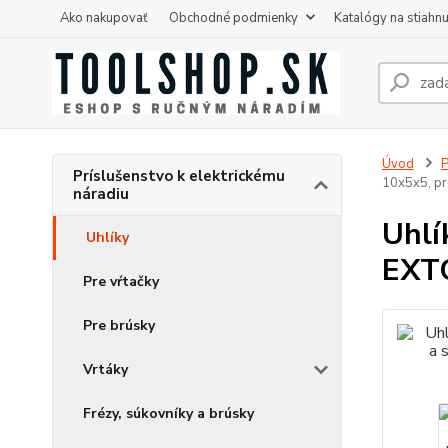
Ako nakupovať
Obchodné podmienky
Katalógy na stiahnu
Úvod
P
Príslušenstvo k elektrickému
10x5x5, pr
náradiu
Uhlí
Uhlíky
EXTO
Pre vŕtačky
Pre brúsky
Vrtáky
Frézy, súkovníky a brúsky