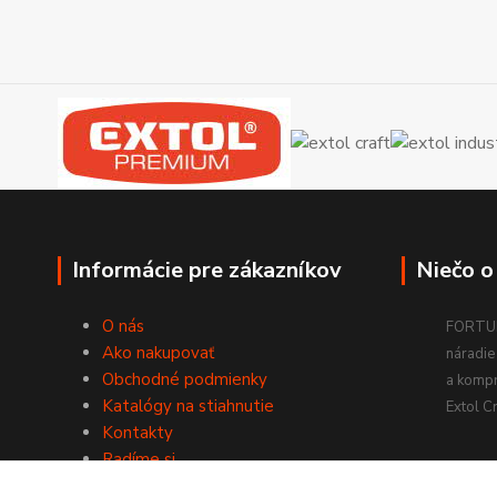
Informácie pre zákazníkov
Niečo o
O nás
FORTUM
Ako nakupovať
náradie 
Obchodné podmienky
a komp
Katalógy na stiahnutie
Extol Cr
Kontakty
Radíme si