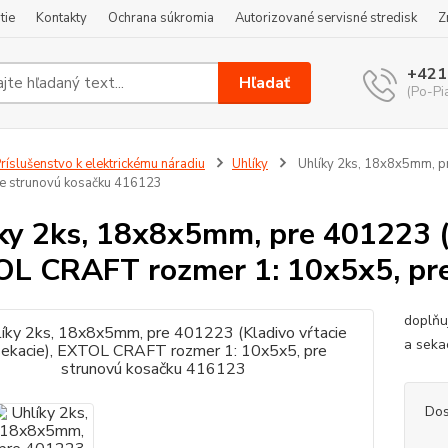
tie
Kontakty
Ochrana súkromia
Autorizované servisné stredisk
Z
+421
Hľadať
(Po-Pi
ríslušenstvo k elektrickému náradiu
Uhlíky
Uhlíky 2ks, 18x8x5mm, pr
e strunovú kosačku 416123
ky 2ks, 18x8x5mm, pre 401223 (K
L CRAFT rozmer 1: 10x5x5, pr
doplňu
a seka
Dos