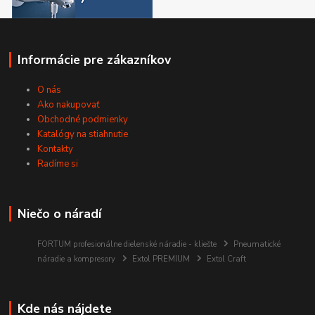
Informácie pre zákazníkov
O nás
Ako nakupovať
Obchodné podmienky
Katalógy na stiahnutie
Kontakty
Radíme si
Niečo o náradí
FORTUM profesionálne dielenské náradie - kliešte
Pneumatické
náradie a kompresory
Extol PREMIUM
Extol Craft
Kde nás nájdete