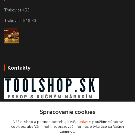
Trakovice 453
Trakovice, 919 33
Kontakty
Zákaznícka podpora toolshop.sk
+421 903 204 273
Spracovanie cookies
(Po-Pia, 8-16 hod.)
Náš e-shop a partneri potrebujú Váš
súhlas
s použitím súborov
cookies, aby Vám mohli zobrazovať informácie týkajúce sa Vašich
info@toolshop.sk
záujmov.