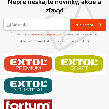
Nepremeškajte novinky, akcie a
zľavy!
Prihlásiť sa
Súhlasím so
spracovaním osobných údajov
za účelom zasielania newslettera.
Môžete sa kedykoľvek odhlásiť. Zasielame raz za 14 dní.