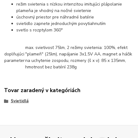
režim svietenia s nízkou intenzitou imitujúci plápolanie
plameňa je vhodný na nočné svietenie
úschovný priestor pre náhradné batérie
svietidlo zapnete jednoduchým povytiahnutím
svetlo s rozptylom 360°
max. svietivosť 75lm, 2 režimy svietenia: 100%, efekt
doplňujúci
"plameň" (25lm), napájanie 3x1,5V AA, magnet a háčik
parameter
na uchytenie zospodu, rozmery (š x v): 85 x 135mm,
hmotnosť bez batérií 238g
Tovar zaradený v kategóriách
Svietidlá