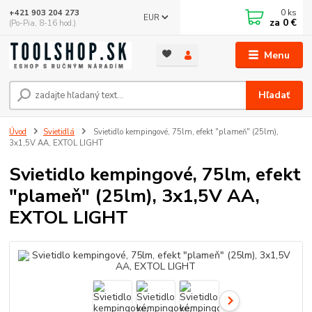
0
ks
+421 903 204 273
EUR
za
0 €
(Po-Pia, 8-16 hod.)
Menu
Hľadať
Úvod
Svietidlá
Svietidlo kempingové, 75lm, efekt "plameň" (25lm),
3x1,5V AA, EXTOL LIGHT
Svietidlo kempingové, 75lm, efekt
"plameň" (25lm), 3x1,5V AA,
EXTOL LIGHT