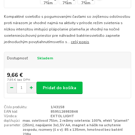
Kompaktné svietidlo s pogumovanými časťami so zvýšenou odolnosťou
proti nárazom je vhodné najmä na aktivity v prírode.režim svietenia s
nízkou intenzitou imitujúci plápolanie plameňa je vhodný na nočné
svietenieúschovný priestor pre náhradné batériesvietidlo zapnete
jednoduchým povytiahnutímsvetlo s...
celý popis
Dostupnosť
Skladem
9,66 €
7,85 €
bez DPH
Pridať do košíka
Číslo produktu:
1/43158
EAN kód:
8595126983846
Výrobca:
EXTOL LIGHT
doplňujúci
max. svietivosť 75lm, 2 režimy svietenia: 100%, efekt "plameň"
parameter:
(25lm), napájanie 3x1,5V AA, magnet a háčik na uchytenie
zospodu, rozmery (š x v): 85 x 135mm, hmotnosť bez batérií
238g