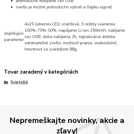
jednoduché dobíjanie cez USB
svetlo je možné jednoducho vybrať a čiapku vyprať
4x25 lúmenov LED, oranžová, 3 režimy svietenia:
100%-75%-50%, napájanie Li-ion 250mAh, nabíjanie
doplňujúci
cez USB, doba nabíjania 2h, signalizácia dobitia,
parameter
odnímateľné svetlo, možnosť prania, vodeodolné,
hmotnosť so svietidlom 88g
Tovar zaradený v kategóriách
Svietidlá
Nepremeškajte novinky, akcie a
zľavy!