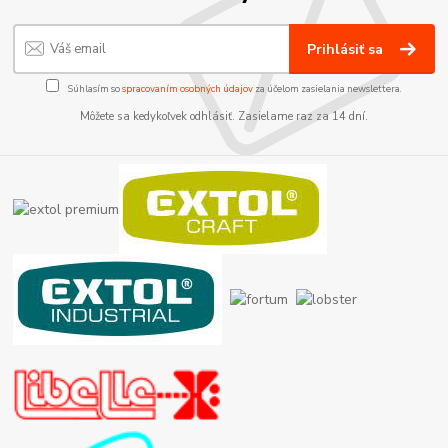
Prihlásiť sa
Súhlasím so
spracovaním osobných údajov
za účelom zasielania newslettera.
Môžete sa kedykoľvek odhlásiť. Zasielame raz za 14 dní.