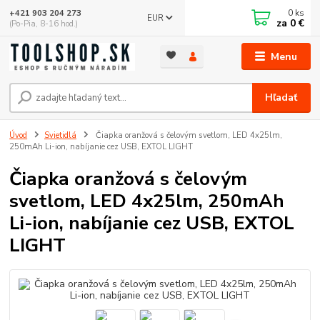
0
ks
+421 903 204 273
EUR
za
0 €
(Po-Pia, 8-16 hod.)
Menu
Hľadať
Úvod
Svietidlá
Čiapka oranžová s čelovým svetlom, LED 4x25lm,
250mAh Li-ion, nabíjanie cez USB, EXTOL LIGHT
Čiapka oranžová s čelovým
svetlom, LED 4x25lm, 250mAh
Li-ion, nabíjanie cez USB, EXTOL
LIGHT