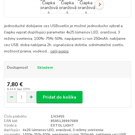
jednoduché dobíjanie cez USBsvetlo je možné jednoducho vybrať a
čiapku vyprať doplňujúci parameter 4x25 lúmenov LED, oranžová, 3
režimy svietenia: 100%-75%-50%, napájanie Li-ion 250mAh, nabíjanie
cez USB, doba nabíjania 2h, signalizácia dobitia, odnímateľné svetlo,
možnosť prania, vodeod...
celý popis
Dostupnosť
Skladem
7,80 €
6,34 €
bez DPH
Pridať do košíka
Číslo produktu:
1/43455
EAN kód:
8595126997089
Výrobca:
EXTOL LIGHT
doplňujúci
4x25 lúmenov LED, oranžová, 3 režimy svietenia:
parameter:
100%-75%-50%, napájanie Li-ion 250mAh, nabíjanie cez USB,