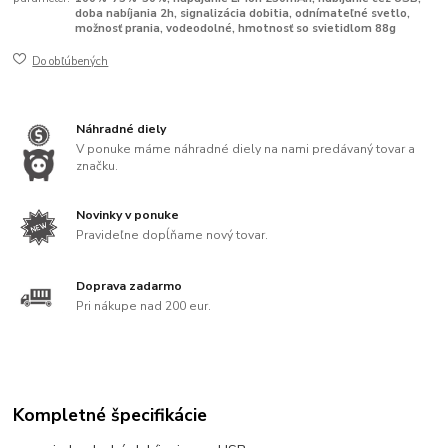
doba nabíjania 2h, signalizácia dobitia, odnímateľné svetlo,
možnosť prania, vodeodolné, hmotnosť so svietidlom 88g
Do obľúbených
Náhradné diely
V ponuke máme náhradné diely na nami predávaný tovar a
značku.
Novinky v ponuke
Pravideľne dopĺňame nový tovar.
Doprava zadarmo
Pri nákupe nad 200 eur.
Kompletné špecifikácie