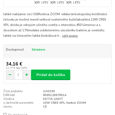
ľahké nabíjanie cez USBfunkcia ZOOM: vďaka teleskopickej konštrukcii
čelovky je možné meniť veľkosť svetelného kužeľakvalitná 10W CREE
XPL dióda je zdrojom silného svetla s intenzitou 450 lúmenov a s
dosvitom až 170mvďaka oddelenému zásobníku batérie je svietidlo
ľahké na čeleveľmi ľahká klobúková h...
celý popis
Dostupnosť
Skladem
34,16 €
27,77 €
bez DPH
Pridať do košíka
Číslo produktu:
1/43190
EAN kód:
8595126978514
Výrobca:
EXTOL LIGHT
x_technické parametre:
10W CREE XPL, funkce ZOOM
normy:
CE