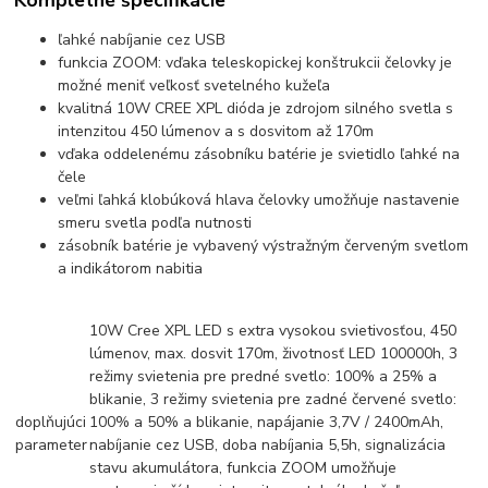
Kompletné špecifikácie
ľahké nabíjanie cez USB
funkcia ZOOM: vďaka teleskopickej konštrukcii čelovky je
možné meniť veľkosť svetelného kužeľa
kvalitná 10W CREE XPL dióda je zdrojom silného svetla s
intenzitou 450 lúmenov a s dosvitom až 170m
vďaka oddelenému zásobníku batérie je svietidlo ľahké na
čele
veľmi ľahká klobúková hlava čelovky umožňuje nastavenie
smeru svetla podľa nutnosti
zásobník batérie je vybavený výstražným červeným svetlom
a indikátorom nabitia
10W Cree XPL LED s extra vysokou svietivosťou, 450
lúmenov, max. dosvit 170m, životnosť LED 100000h, 3
režimy svietenia pre predné svetlo: 100% a 25% a
blikanie, 3 režimy svietenia pre zadné červené svetlo:
doplňujúci
100% a 50% a blikanie, napájanie 3,7V / 2400mAh,
parameter
nabíjanie cez USB, doba nabíjania 5,5h, signalizácia
stavu akumulátora, funkcia ZOOM umožňuje