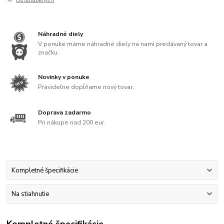
Do obľúbených
Náhradné diely
V ponuke máme náhradné diely na nami predávaný tovar a
značku.
Novinky v ponuke
Pravideľne dopĺňame nový tovar.
Doprava zadarmo
Pri nákupe nad 200 eur.
Kompletné špecifikácie
Na stiahnutie