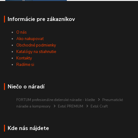
Informácie pre zákazníkov
O nás
Ako nakupovať
Obchodné podmienky
Katalógy na stiahnutie
Kontakty
Radíme si
Niečo o náradí
FORTUM profesionálne dielenské náradie - kliešte
Pneumatické
náradie a kompresory
Extol PREMIUM
Extol Craft
Kde nás nájdete