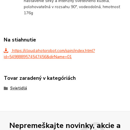
nastavenie šírky a intenzity svetelného kužeľa,
polohovateľná v rozsahu 90°, vodeodolná, hmotnosť
176g
Na stiahnutie
https://cloud.photorobot.com/spin/index.html?
id=5498889574547456&dirName=01
Tovar zaradený v kategóriách
Svietidlá
Nepremeškajte novinky, akcie a