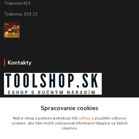
Trakovice 453
Trakovice, 919 33
Kontakty
Zákaznícka podpora toolshop.sk
+421 903 204 273
Spracovanie cookies
(Po-Pia, 8-16 hod.)
Náš e-shop a partneri potrebujú Váš
súhlas
s použitím súborov
cookies, aby Vám mohli zobrazovať informácie týkajúce sa Vašich
info@toolshop.sk
záujmov.