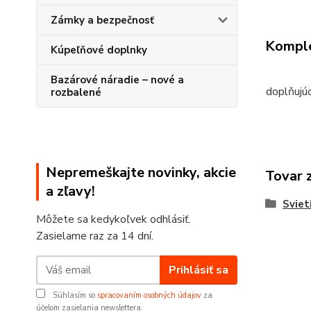
Zámky a bezpečnosť
Komple
Kúpeľňové doplnky
Bazárové náradie – nové a
doplňujú
rozbalené
Nepremeškajte novinky, akcie
Tovar 
a zľavy!
Sviet
Môžete sa kedykoľvek odhlásiť.
Zasielame raz za 14 dní.
Prihlásiť sa
Súhlasím so
spracovaním osobných údajov
za
účelom zasielania newslettera.