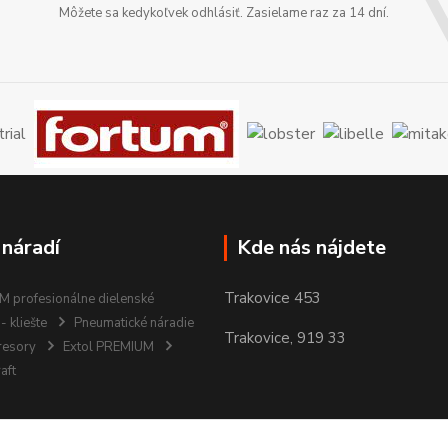
Môžete sa kedykoľvek odhlásiť. Zasielame raz za 14 dní.
 náradí
Kde nás nájdete
Trakovice 453
 profesionálne dielenské
- kliešte
Pneumatické náradie
Trakovice, 919 33
resory
Extol PREMIUM
aft