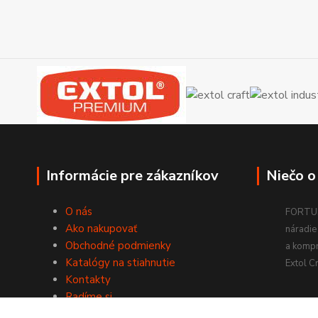
Informácie pre zákazníkov
Niečo o
O nás
FORTUM
Ako nakupovať
náradie 
Obchodné podmienky
a komp
Katalógy na stiahnutie
Extol Cr
Kontakty
Radíme si