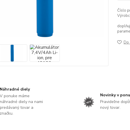
Číslo p
Výrobc
doplňuj
parame
Do 
Náhradné diely
Novinky v pon
V ponuke máme
náhradné diely na nami
Pravideľne dop
predávaný tovar a
nový tovar.
značku.