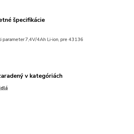
tné špecifikácie
ci parameter
7,4V/4Ah Li-ion, pre 43136
zaradený v kategóriách
idlá