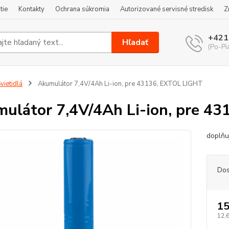
tie
Kontakty
Ochrana súkromia
Autorizované servisné stredisk
Z
+421
Hľadať
(Po-Pi
vietidlá
Akumulátor 7,4V/4Ah Li-ion, pre 43136, EXTOL LIGHT
ulátor 7,4V/4Ah Li-ion, pre 4
doplňu
Dos
15
12,