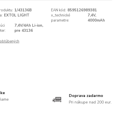
roduktu:
1/43136B
EAN kód:
8595126989381
a:
EXTOL LIGHT
x_technické
7,4V,
parametre:
4000mAh
úci
7,4V/4Ah Li-ion,
ter:
pre 43136
obľúbených
uke
Doprava zadarmo
ĺňame
Pri nákupe nad 200 eur.