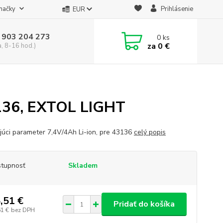
načky
Prihlásenie
EUR
 903 204 273
0
ks
za
0 €
a, 8-16 hod.)
3136, EXTOL LIGHT
júci parameter 7,4V/4Ah Li-ion, pre 43136
celý popis
tupnosť
Skladem
,51 €
Pridať do košíka
61 €
bez DPH