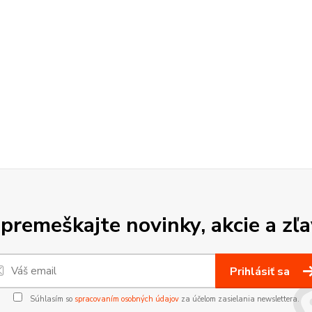
premeškajte novinky, akcie a zľa
Prihlásiť sa
Súhlasím so
spracovaním osobných údajov
za účelom zasielania newslettera.