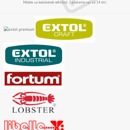
Môžete sa kedykoľvek odhlásiť. Zasielame raz za 14 dní.