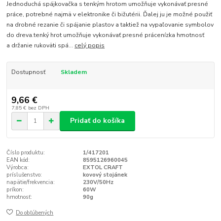
Jednoduchá spájkovačka s tenkým hrotom umožňuje vykonávať presné
práce, potrebné najmä v elektronike či bižutérii. Ďalej ju je možné použiť
na drobné rezanie či spájanie plastov a taktiež na vypaľovanie symbolov
do dreva.tenký hrot umožňuje vykonávať presné prácenízka hmotnosť
a držanie rukoväti spá...
celý popis
Dostupnosť
Skladem
9,66 €
7,85 €
bez DPH
Pridať do košíka
Číslo produktu:
1/417201
EAN kód:
8595126960045
Výrobca:
EXTOL CRAFT
príslušenstvo:
kovový stojánek
napätie/frekvencia:
230V/50Hz
príkon:
60W
hmotnosť:
90g
Do obľúbených