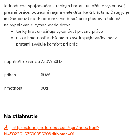
Jednoduchá spájkovačka s tenkým hrotom umožňuje vykonávať
presné práce, potrebné najmä v elektronike či bižutérii. Ďalej ju je
možné použiť na drobné rezanie či spájanie plastov a taktiež
na vypaľovanie symbolov do dreva.
tenký hrot umožňuje vykonávať presné práce
nízka hmotnosť a držanie rukoväti spájkovačky medzi
prstami zvyšuje komfort pri práci
napätie/frekvencia
230V/50Hz
príkon
60W
hmotnosť
90g
Na stiahnutie
https://cloud.photorobot.com/spin/index.html?
id=5823615750635520&dirName=01