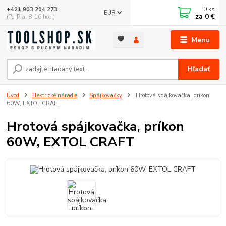
0
ks
+421 903 204 273
EUR
za
0 €
(Po-Pia, 8-16 hod.)
Menu
Hľadať
Úvod
Elektrické náradie
Spájkovačky
Hrotová spájkovačka, príkon
60W, EXTOL CRAFT
Hrotová spájkovačka, príkon
60W, EXTOL CRAFT