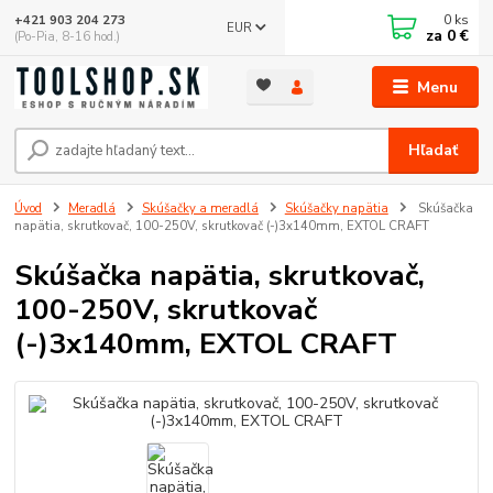
0
ks
+421 903 204 273
EUR
za
0 €
(Po-Pia, 8-16 hod.)
Menu
Hľadať
Úvod
Meradlá
Skúšačky a meradlá
Skúšačky napätia
Skúšačka
napätia, skrutkovač, 100-250V, skrutkovač (-)3x140mm, EXTOL CRAFT
Skúšačka napätia, skrutkovač,
100-250V, skrutkovač
(-)3x140mm, EXTOL CRAFT