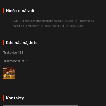
Niečo o náradí
FORTUM profesionálne dielenské náradie - kliešte
Pneumatické
náradie a kompresory
Extol PREMIUM
Extol Craft
Kde nás nájdete
Trakovice 453
Trakovice, 919 33
Kontakty