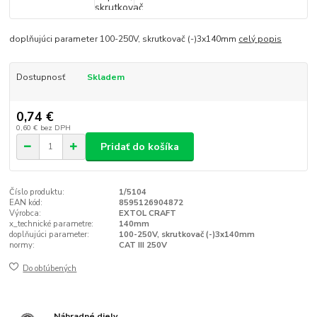
doplňujúci parameter 100-250V, skrutkovač (-)3x140mm
celý popis
Dostupnosť
Skladem
0,74 €
0,60 €
bez DPH
Pridať do košíka
Číslo produktu:
1/5104
EAN kód:
8595126904872
Výrobca:
EXTOL CRAFT
x_technické parametre:
140mm
doplňujúci parameter:
100-250V, skrutkovač (-)3x140mm
normy:
CAT III 250V
Do obľúbených
Náhradné diely