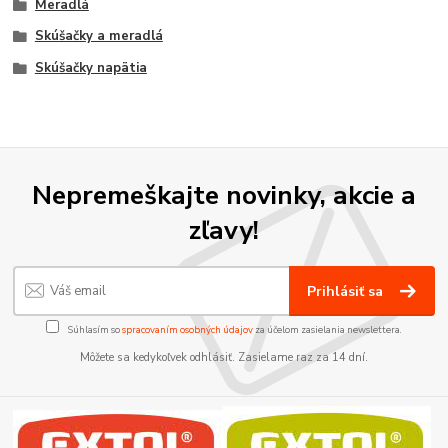
Meradlá
Skúšačky a meradlá
Skúšačky napätia
Nepremeškajte novinky, akcie a
zľavy!
Prihlásiť sa
Súhlasím so
spracovaním osobných údajov
za účelom zasielania newslettera.
Môžete sa kedykoľvek odhlásiť. Zasielame raz za 14 dní.