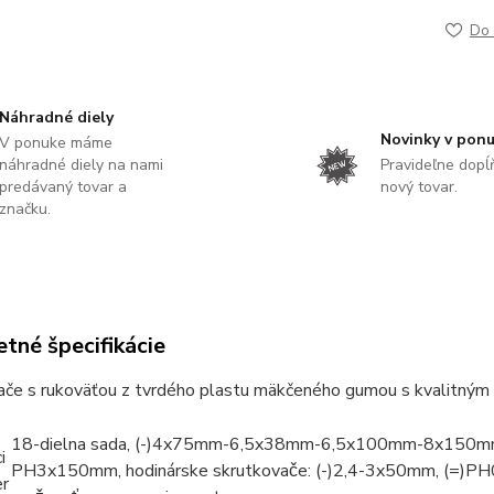
Do 
Náhradné diely
Novinky v pon
V ponuke máme
náhradné diely na nami
Pravideľne dop
predávaný tovar a
nový tovar.
značku.
tné špecifikácie
ače s rukoväťou z tvrdého plastu mäkčeného gumou s kvalitným 
18-dielna sada, (-)4x75mm-6,5x38mm-6,5x100mm-8x1
i
PH3x150mm, hodinárske skrutkovače: (-)2,4-3x50mm, (=)P
r