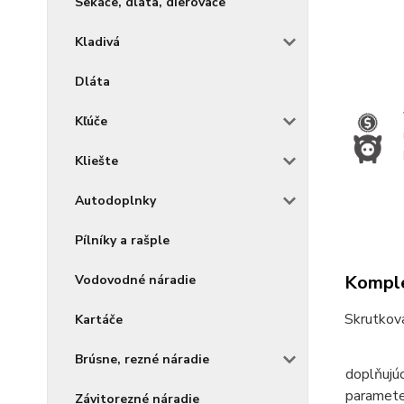
Sekáče, dláta, dierovače
Kladivá
Dláta
Kľúče
Kliešte
Autodoplnky
Pílníky a rašple
Komple
Vodovodné náradie
Skrutkov
Kartáče
Brúsne, rezné náradie
doplňujúc
paramete
Závitorezné náradie