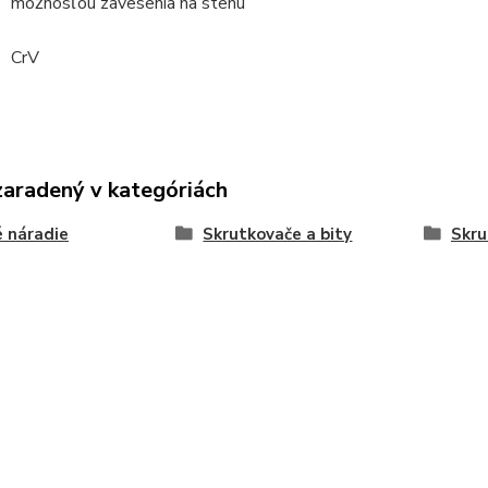
možnosťou zavesenia na stenu
CrV
zaradený v kategóriách
 náradie
Skrutkovače a bity
Skru