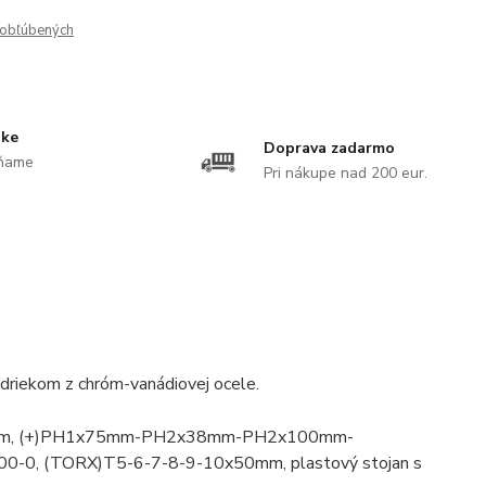
obľúbených
uke
Doprava zadarmo
ĺňame
Pri nákupe nad 200 eur.
driekom z chróm-vanádiovej ocele.
50mm, (+)PH1x75mm-PH2x38mm-PH2x100mm-
H00-0, (TORX)T5-6-7-8-9-10x50mm, plastový stojan s