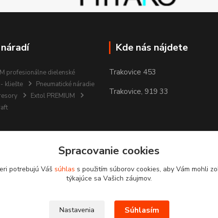
 náradí
Kde nás nájdete
Trakovice 453
 profesionálne dielenské
- kliešte
Pneumatické náradie
Trakovice, 919 33
resory
Extol PREMIUM
aft
Spracovanie cookies
eri potrebujú Váš
súhlas
s použitím súborov cookies, aby Vám mohli zo
týkajúce sa Vašich záujmov.
Súhlasím
Nastavenia