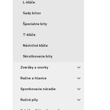
L-kľúče
Sady bitov
Špecialne bity
T-kľúče
Nástrčné kľúče
Skrutkovacie bity
Zveráky a svorky
Račne a hlavice
Sponkovacie náradie
Ručné píly