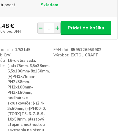
tupnosť
Skladem
,48 €
Pridať do košíka
40 €
bez DPH
roduktu:
1/53145
EAN kód:
8595126959902
l:
CrV
Výrobca:
EXTOL CRAFT
úci
18-dielna sada,
ter:
(-)4x75mm-6,5x38mm-
6,5x100mm-8x150mm,
(+)PH1x75mm-
PH2x38mm-
PH2x100mm-
PH3x150mm,
hodinárske
skrutkovače: (-)2,4-
3x50mm, (=)PH00-0,
(TORX)T5-6-7-8-9-
10x50mm, plastový
stojan s možnosťou
zavesenia na stenu