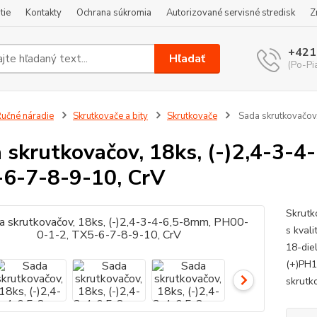
tie
Kontakty
Ochrana súkromia
Autorizované servisné stredisk
Z
+421
Hľadať
(Po-Pi
učné náradie
Skrutkovače a bity
Skrutkovače
Sada skrutkovačov
 skrutkovačov, 18ks, (-)2,4-3-
6-7-8-9-10, CrV
Skrutk
s kval
18-die
(+)PH
skrutk