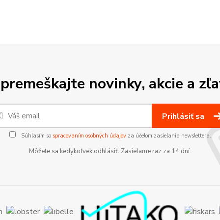
premeškajte novinky, akcie a zľa
Prihlásiť sa
Súhlasím so
spracovaním osobných údajov
za účelom zasielania newslettera.
Môžete sa kedykoľvek odhlásiť. Zasielame raz za 14 dní.