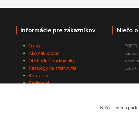
Informácie pre zákazníkov
Niečo o
O nás
FORTUM
Ako nakupovať
náradie 
Obchodné podmienky
a komp
Katalógy na stiahnutie
Extol Cr
Kontakty
Radíme si
Náš e-shop a partn