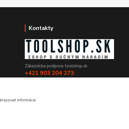
Kontakty
Zákaznícka podpora toolshop.sk
+421 903 204 273
(Po-Pia, 8-16 hod.)
info@toolshop.sk
brazovať informácie