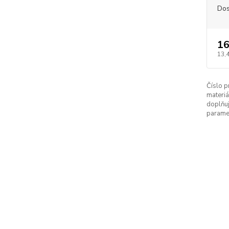
Dos
16
13,
Číslo p
materiá
doplňuj
parame