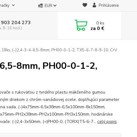
načky
Prihlásenie
EUR
 903 204 273
0
ks
za
0 €
a, 8-16 hod.)
, 18ks, (-)2,4-3-4-6,5-8mm, PH00-0-1-2, TX5-6-7-8-9-10, CrV
4-6,5-8mm, PH00-0-1-2,
ovače s rukoväťou z tvrdého plastu mäkčeného gumou
itným driekom z chróm-vanádiovej ocele. doplňujúci parameter
lna sada, (-)4x75mm-6,5x38mm-6,5x100mm-8x150mm,
1x75mm-PH2x38mm-PH2x100mm-PH3x150mm, hodinárske
ovače: (-)2,4-3x50mm, (=)PH00-0, (TORX)T5-6-7...
celý popis