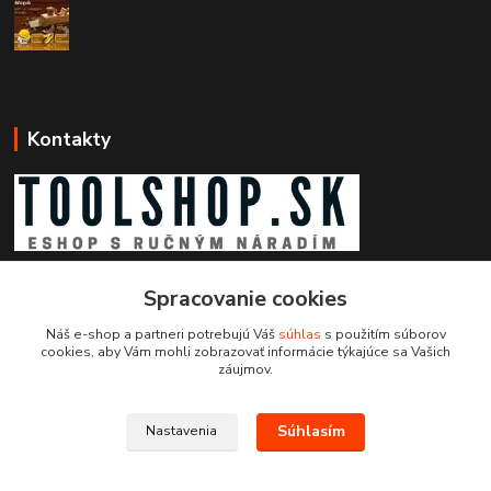
Kontakty
Zákaznícka podpora toolshop.sk
Spracovanie cookies
+421 903 204 273
(Po-Pia, 8-16 hod.)
Náš e-shop a partneri potrebujú Váš
súhlas
s použitím súborov
cookies, aby Vám mohli zobrazovať informácie týkajúce sa Vašich
info@toolshop.sk
záujmov.
Súhlasím
Nastavenia