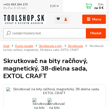
0
ks
+421 903 204 273
EUR
za
0 €
(Po-Pia, 8-16 hod.)
Menu
Hľadať
Úvod
Ručné náradie
Skrutkovače a bity
Skrutkovače
Skrutkovač
na bity račňový, magnetický, 38-dielna sada, EXTOL CRAFT
Skrutkovač na bity račňový,
magnetický, 38-dielna sada,
EXTOL CRAFT