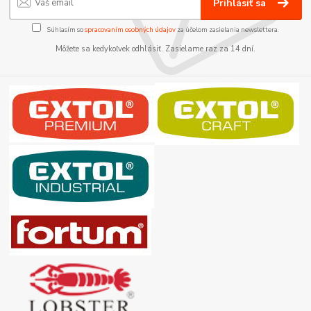
Prihlásiť sa
Súhlasím so
spracovaním osobných údajov
za účelom zasielania newslettera.
Môžete sa kedykoľvek odhlásiť. Zasielame raz za 14 dní.