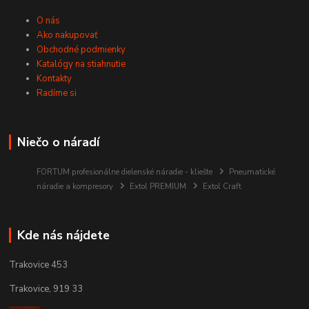
O nás
Ako nakupovať
Obchodné podmienky
Katalógy na stiahnutie
Kontakty
Radíme si
Niečo o náradí
FORTUM profesionálne dielenské náradie - kliešte
Pneumatické
náradie a kompresory
Extol PREMIUM
Extol Craft
Kde nás nájdete
Trakovice 453
Trakovice, 919 33