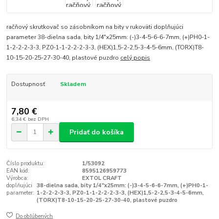
račňový skrutkovač so zásobníkom na bity v rukoväti doplňujúci
parameter 38-dielna sada, bity 1/4"x25mm: (-)3-4-5-6-6-7mm, (+)PH0-1-
1-2-2-2-3-3, PZ0-1-1-2-2-2-3-3, (HEX)1,5-2-2,5-3-4-5-6mm, (TORX)T8-
10-15-20-25-27-30-40, plastové puzdro
celý popis
Dostupnosť
Skladem
7,80 €
6,34 €
bez DPH
Pridať do košíka
Číslo produktu:
1/53092
EAN kód:
8595126959773
Výrobca:
EXTOL CRAFT
doplňujúci
38-dielna sada, bity 1/4"x25mm: (-)3-4-5-6-6-7mm, (+)PH0-1-
parameter:
1-2-2-2-3-3, PZ0-1-1-2-2-2-3-3, (HEX)1,5-2-2,5-3-4-5-6mm,
(TORX)T8-10-15-20-25-27-30-40, plastové puzdro
Do obľúbených