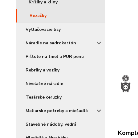
Krížiky a kliny
Rezačky
Vytlačovacie lisy
Náradie na sadrokartón
Pištole na tmel a PUR penu
Rebríky a vozíky
Nivelačné náradie
Tesárske ceruzky
Maliarske potreby a miešadlá
Stavebné nádoby, vedrá
Komple
Hladidlá a škrabáky