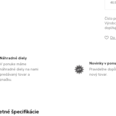
46,
Číslo p
Výrobc
doplňuj
Do 
Náhradné diely
Novinky v pon
V ponuke máme
náhradné diely na nami
Pravideľne dop
predávaný tovar a
nový tovar.
značku.
tné špecifikácie