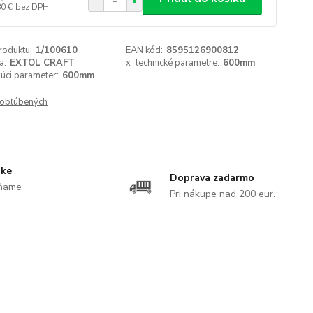
80 €
bez DPH
roduktu:
1/100610
EAN kód:
8595126900812
a:
EXTOL CRAFT
x_technické parametre:
600mm
úci parameter:
600mm
obľúbených
uke
Doprava zadarmo
ĺňame
Pri nákupe nad 200 eur.