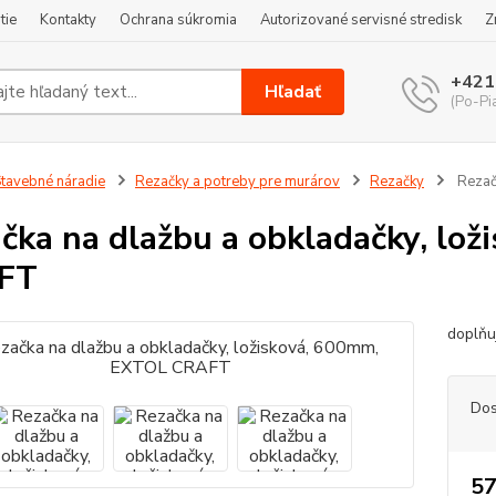
tie
Kontakty
Ochrana súkromia
Autorizované servisné stredisk
Z
+421
Hľadať
(Po-Pi
tavebné náradie
Rezačky a potreby pre murárov
Rezačky
Rezač
čka na dlažbu a obkladačky, lo
FT
doplňu
Dos
57