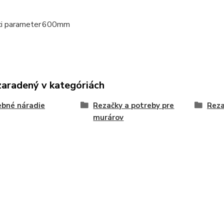
ci parameter
600mm
zaradený v kategóriách
bné náradie
Rezačky a potreby pre
Reza
murárov