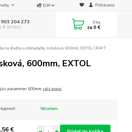
načky
Prihlásenie
EUR
 903 204 273
0
ks
za
0 €
a, 8-16 hod.)
ka na dlažbu a obkladačky, ložisková, 600mm, EXTOL CRAFT
žisková, 600mm, EXTOL
júci parameter 600mm
celý popis
tupnosť
Skladem
,56 €
Pridať do košíka