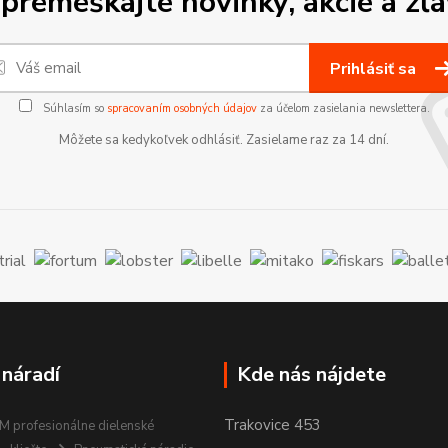
premeškajte novinky, akcie a zľa
Prihlásiť sa
Súhlasím so
spracovaním osobných údajov
za účelom zasielania newslettera.
Môžete sa kedykoľvek odhlásiť. Zasielame raz za 14 dní.
 náradí
Kde nás nájdete
Trakovice 453
 profesionálne dielenské