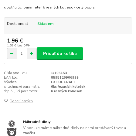
doplňujúci parameter 6 rezných koliesok
celý popis
Dostupnosť
Skladem
1,96 €
1,59 €
bez DPH
Pridať do košíka
Číslo produktu:
1/105153
EAN kód:
8595126906999
Výrobca:
EXTOL CRAFT
x_technické parametre:
6ks řezacích koleček
doplňujúci parameter:
6 rezných koliesok
Do obľúbených
Náhradné diely
V ponuke máme náhradné diely na nami predávaný tovar a
značku.