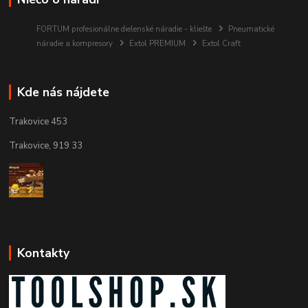
FORTUM profesionálne dielenské náradie - kliešte
Pneumatické
náradie a kompresory
Extol PREMIUM
Extol Craft
Kde nás nájdete
Trakovice 453
Trakovice, 919 33
Kontakty