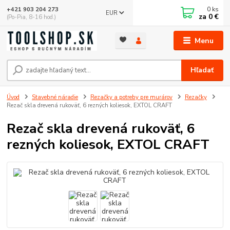
0
ks
+421 903 204 273
EUR
za
0 €
(Po-Pia, 8-16 hod.)
Menu
Hľadať
Úvod
Stavebné náradie
Rezačky a potreby pre murárov
Rezačky
Rezač skla drevená rukoväť, 6 rezných koliesok, EXTOL CRAFT
Rezač skla drevená rukoväť, 6
rezných koliesok, EXTOL CRAFT