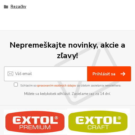
Rezačky
Nepremeškajte novinky, akcie a
zľavy!
Prihlásiť sa
Súhlasím so
spracovaním osobných údajov
za účelom zasielania newslettera.
Môžete sa kedykoľvek odhlásiť. Zasielame raz za 14 dní.