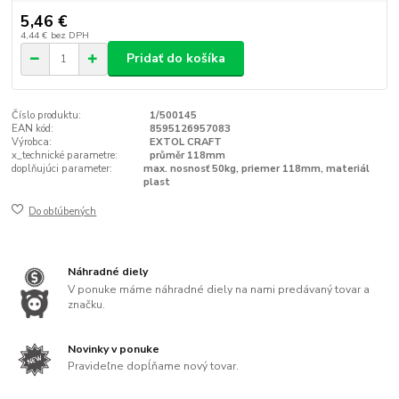
5,46 €
4,44 €
bez DPH
Pridať do košíka
Číslo produktu:
1/500145
EAN kód:
8595126957083
Výrobca:
EXTOL CRAFT
x_technické parametre:
průměr 118mm
doplňujúci parameter:
max. nosnosť 50kg, priemer 118mm, materiál
plast
Do obľúbených
Náhradné diely
V ponuke máme náhradné diely na nami predávaný tovar a
značku.
Novinky v ponuke
Pravideľne dopĺňame nový tovar.