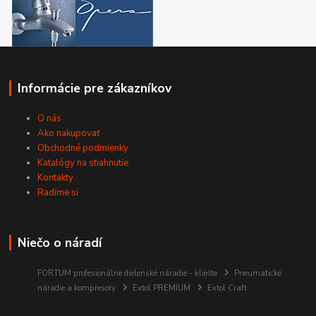
Informácie pre zákazníkov
O nás
Ako nakupovať
Obchodné podmienky
Katalógy na stiahnutie
Kontakty
Radíme si
Niečo o náradí
FORTUM profesionálne dielenské náradie - kliešte
Pneumatické
náradie a kompresory
Extol PREMIUM
Extol Craft