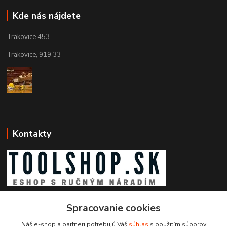
Kde nás nájdete
Trakovice 453
Trakovice, 919 33
Kontakty
Zákaznícka podpora toolshop.sk
Spracovanie cookies
+421 903 204 273
(Po-Pia, 8-16 hod.)
Náš e-shop a partneri potrebujú Váš
súhlas
s použitím súborov