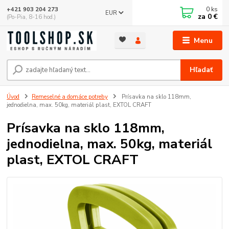
0
ks
+421 903 204 273
EUR
za
0 €
(Po-Pia, 8-16 hod.)
Menu
Hľadať
Úvod
Remeselné a domáce potreby
Prísavka na sklo 118mm,
jednodielna, max. 50kg, materiál plast, EXTOL CRAFT
Prísavka na sklo 118mm,
jednodielna, max. 50kg, materiál
plast, EXTOL CRAFT