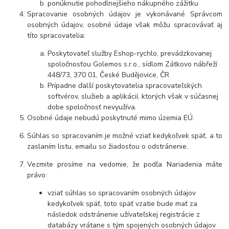
ponúknutie pohodlnejšieho nákupného zážitku
Spracovanie osobných údajov je vykonávané Správcom
osobných údajov, osobné údaje však môžu spracovávať aj
títo spracovatelia:
Poskytovateľ služby Eshop-rychlo, prevádzkovanej
spoločnosťou Golemos s.r.o., sídlom Zátkovo nábřeží
448/73, 370 01, České Budějovice, ČR
Prípadne ďalší poskytovatelia spracovateľských
softvérov, služieb a aplikácií, ktorých však v súčasnej
dobe spoločnosť nevyužíva.
Osobné údaje
nebudú
poskytnuté mimo územia EÚ.
Súhlas so spracovaním je možné vziať kedykoľvek späť, a to
zaslaním listu, emailu so žiadosťou o odstránenie.
Vezmite prosíme na vedomie, že podľa Nariadenia máte
právo:
vziať súhlas so spracovaním osobných údajov
kedykoľvek späť, toto späť vzatie bude mať
za
následok odstránenie užívateľskej registrácie z
databázy vrátane s tým spojených osobných údajov