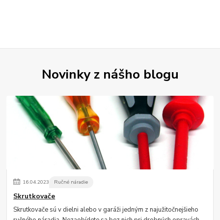
Novinky z nášho blogu
16
.
04
.
2023
Ručné náradie
Skrutkovače
Skrutkovače sú v dielni alebo v garáži jedným z najužitočnejšieho
ručného náradia. Nezaobídete sa bez nich pri drobných opravách