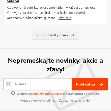
Kladivá
Kladivo je náradie, ktoré nájdeme hádam v každej domácnosti.
Kladív je veľa druhov....tesárske, murárske, pokrývačske ,
kamenárske, zámočnícke, gumené...
čítať celé
Zobraziť všetky články
Nepremeškajte novinky, akcie a
zľavy!
Prihlásiť sa
Súhlasím so
spracovaním osobných údajov
za účelom zasielania newslettera.
Môžete sa kedykoľvek odhlásiť. Zasielame raz za 14 dní.