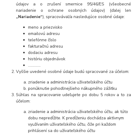
údajov a o zrušení smernice 95/46/ES (všeobecné
nariadenie o ochrane osobných údajov) (ďalej len
„Nariadenie“
), spracovával/a nasledujúce osobné údaje:
meno a priezvisko
emailovú adresu
telefónne číslo
fakturačnú adresu
dodaciu adresu
históriu objednávok
…………..
Vyššie uvedené osobné údaje budú spracované za účelom:
zriadenie a administrácia užívateľského účtu
ponúknutie pohodlnejšieho nákupného zážitku
Súhlas na spracovanie udeľujete po dobu
5 rokov
a to za
účelom:
zriadenie a administrácia užívateľského účtu, ak túto
dobu nepredĺžite. K predĺženiu dochádza aktívnym
využívaním užívateľského účtu, čiže pri každom
prihlásení sa do užívateľského účtu