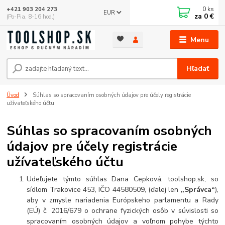
0
ks
+421 903 204 273
EUR
za
0 €
(Po-Pia, 8-16 hod.)
Menu
Hľadať
Úvod
Súhlas so spracovaním osobných údajov pre účely registrácie
užívateľského účtu
Súhlas so spracovaním osobných
údajov pre účely registrácie
užívateľského účtu
Udeľujete týmto súhlas Dana Cepková, toolshop.sk, so
sídlom Trakovice 453, IČO 44580509, (ďalej len
„Správca“
),
aby v zmysle nariadenia Európskeho parlamentu a Rady
(EÚ) č. 2016/679
o ochrane fyzických osôb v súvislosti so
spracovaním osobných údajov a voľnom pohybe týchto