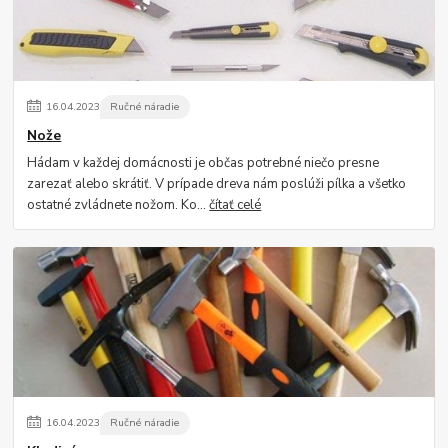
16
.
04
.
2023
Ručné náradie
Nože
Hádam v každej domácnosti je občas potrebné niečo presne
zarezať alebo skrátiť. V prípade dreva nám poslúži pílka a všetko
ostatné zvládnete nožom. Ko...
čítať celé
16
.
04
.
2023
Ručné náradie