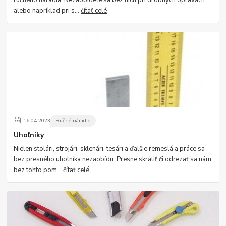
alebo napríklad pri s...
čítať celé
16
.
04
.
2023
Ručné náradie
Uhoľníky
Nielen stolári, strojári, sklenári, tesári a ďalšie remeslá a práce sa
bez presného uholníka nezaobídu. Presne skrátiť či odrezať sa nám
bez tohto pom...
čítať celé