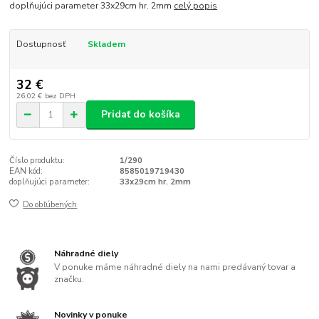
doplňujúci parameter 33x29cm hr. 2mm
celý popis
Dostupnosť
Skladem
32 €
26,02 €
bez DPH
Pridať do košíka
Číslo produktu:
1/290
EAN kód:
8585019719430
doplňujúci parameter:
33x29cm hr. 2mm
Do obľúbených
Náhradné diely
V ponuke máme náhradné diely na nami predávaný tovar a
značku.
Novinky v ponuke