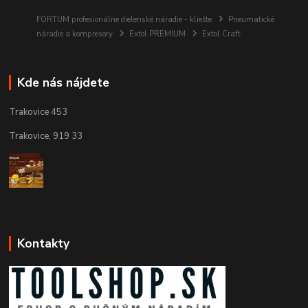
FORTUM profesionálne dielenské náradie - kliešte
Pneumatické
náradie a kompresory
Extol PREMIUM
Extol Craft
Kde nás nájdete
Trakovice 453
Trakovice, 919 33
Kontakty