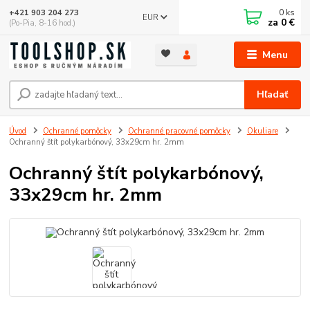
0
ks
+421 903 204 273
EUR
za
0 €
(Po-Pia, 8-16 hod.)
Menu
Hľadať
Úvod
Ochranné pomôcky
Ochranné pracovné pomôcky
Okuliare
Ochranný štít polykarbónový, 33x29cm hr. 2mm
Ochranný štít polykarbónový,
33x29cm hr. 2mm