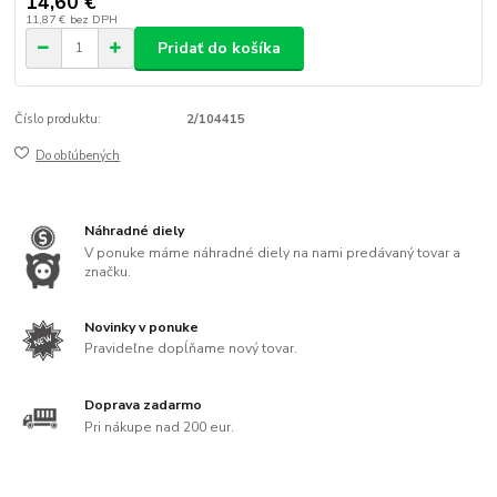
14,60 €
11,87 €
bez DPH
Pridať do košíka
Číslo produktu:
2/104415
Do obľúbených
Náhradné diely
V ponuke máme náhradné diely na nami predávaný tovar a
značku.
Novinky v ponuke
Pravideľne dopĺňame nový tovar.
Doprava zadarmo
Pri nákupe nad 200 eur.