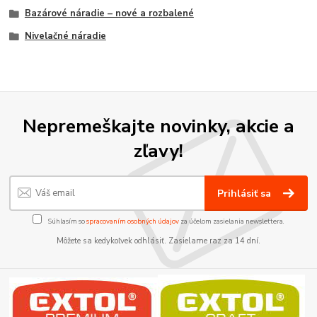
Bazárové náradie – nové a rozbalené
Nivelačné náradie
Nepremeškajte novinky, akcie a
zľavy!
Prihlásiť sa
Súhlasím so
spracovaním osobných údajov
za účelom zasielania newslettera.
Môžete sa kedykoľvek odhlásiť. Zasielame raz za 14 dní.