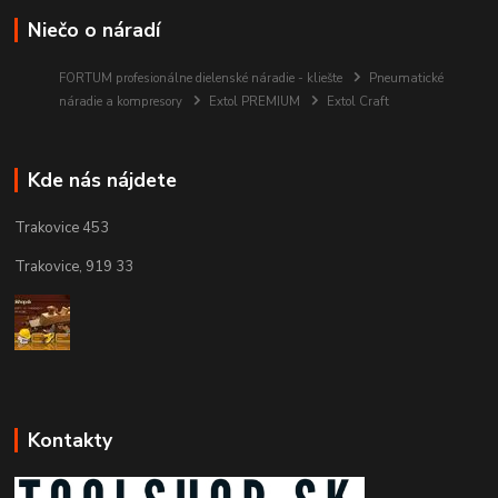
Niečo o náradí
FORTUM profesionálne dielenské náradie - kliešte
Pneumatické
náradie a kompresory
Extol PREMIUM
Extol Craft
Kde nás nájdete
Trakovice 453
Trakovice, 919 33
Kontakty