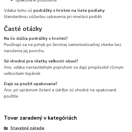
opakovane použiteľné
Vďaka tomu sú
podrážky s hrotmi na liate podlahy
štandardnou súčasťou vybavenia pri nivelácii podláh.
Časté otázky
Na čo slúžia podrážky s hrotmi?
Používajú sa na pohyb po čerstvej samonivelizačnej stierke bez
narušenia jej povrchu.
Sú vhodné pre všetky veľkosti obuvi?
Áno, vďaka nastaviteľným popruhom sa dajú prispôsobiť rôznym
veľkostiam topánok.
Dajú sa použiť opakovane?
Áno, pri správnom čistení a údržbe sú vhodné na opakované
použitie.
Tovar zaradený v kategóriách
Stavebné náradie