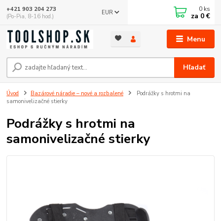
0
ks
+421 903 204 273
EUR
za
0 €
(Po-Pia, 8-16 hod.)
Menu
Hľadať
Úvod
Bazárové náradie – nové a rozbalené
Podrážky s hrotmi na
samonivelizačné stierky
Podrážky s hrotmi na
samonivelizačné stierky