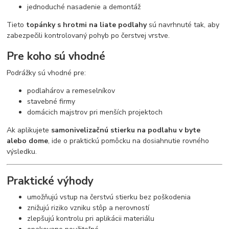
jednoduché nasadenie a demontáž
Tieto
topánky s hrotmi na liate podlahy
sú navrhnuté tak, aby
zabezpečili kontrolovaný pohyb po čerstvej vrstve.
Pre koho sú vhodné
Podrážky sú vhodné pre:
podlahárov a remeselníkov
stavebné firmy
domácich majstrov pri menších projektoch
Ak aplikujete
samonivelizačnú stierku na podlahu v byte
alebo dome
, ide o praktickú pomôcku na dosiahnutie rovného
výsledku.
Praktické výhody
umožňujú vstup na čerstvú stierku bez poškodenia
znižujú riziko vzniku stôp a nerovností
zlepšujú kontrolu pri aplikácii materiálu