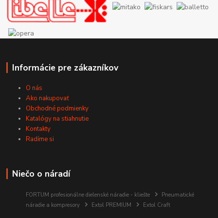
Informácie pre zákazníkov
O nás
Ako nakupovať
Obchodné podmienky
Katalógy na stiahnutie
Kontakty
Radíme si
Niečo o náradí
FORTUM profesionálne dielenské náradie - kliešte
Pneumatické
náradie a kompresory
Extol PREMIUM
Extol Craft