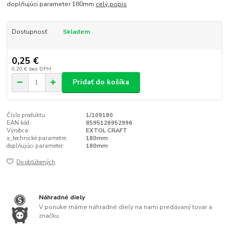
doplňujúci parameter 180mm
celý popis
Dostupnosť
Skladem
0,25 €
0,20 €
bez DPH
Pridať do košíka
Číslo produktu:
1/109180
EAN kód:
8595126952996
Výrobca:
EXTOL CRAFT
x_technické parametre:
180mm
doplňujúci parameter:
180mm
Do obľúbených
Náhradné diely
V ponuke máme náhradné diely na nami predávaný tovar a
značku.