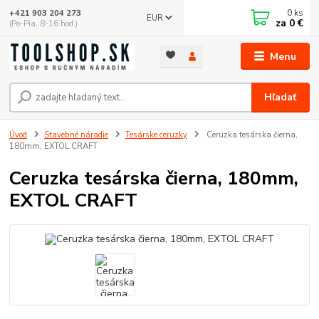
0
ks
+421 903 204 273
EUR
za
0 €
(Po-Pia, 8-16 hod.)
Menu
Hľadať
Úvod
Stavebné náradie
Tesárske ceruzky
Ceruzka tesárska čierna,
180mm, EXTOL CRAFT
Ceruzka tesárska čierna, 180mm,
EXTOL CRAFT