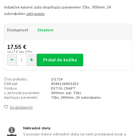
indukčne kalené zuby doplňujúci parameter 72ks, 300mm, 24
zubov/palec
celý popis
Dostupnosť
Skladem
17,55 €
14,27 €
bez DPH
Pridať do košíka
Číslo produktu:
1/1724
EAN kód:
8595126953252
Výrobca:
EXTOL CRAFT
x_technické parametre:
300mm, bal. 72ks
doplňujúci parameter:
72ks, 300mm, 24 zubov/palec
Do obľúbených
Náhradné diely
V ponuke máme náhradné diely na nami predávaný tovar a