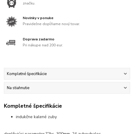
značku.
Novinky v ponuke
Pravideľne dopĺňame nový tovar.
Doprava zadarmo
Pri nákupe nad 200 eur.
Kompletné špecifikácie
Na stiahnutie
Kompletné špecifikácie
indukčne kalené zuby
doplňujúci parameter
72ks, 300mm, 24 zubov/palec