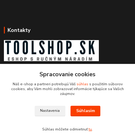
Kontakty
Zákaznícka podpora toolshop.sk
Spracovanie cookies
+421 903 204 273
(Po-Pia, 8-16 hod.)
Náš e-shop a partneri potrebujú Váš
súhlas
s použitím súborov
cookies, aby Vám mohli zobrazovať informácie týkajúce sa Vašich
info@toolshop.sk
záujmov.
Súhlasím
Nastavenia
Súhlas môžete odmietnuť
tu
.
Vytvorené na
Eshop-rychlo.sk