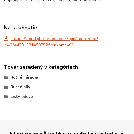
Na stiahnutie
https://cloud.photorobot.com/spin/index.html?
id=6244291331489792&dirName=01
Tovar zaradený v kategóriách
Ručné náradie
Ručné píly
Listy pílové