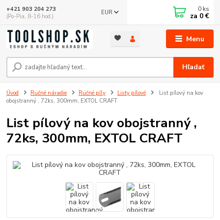
0
ks
+421 903 204 273
EUR
za
0 €
(Po-Pia, 8-16 hod.)
Menu
Hľadať
Úvod
Ručné náradie
Ručné píly
Listy pílové
List pílový na kov
obojstranný , 72ks, 300mm, EXTOL CRAFT
List pílový na kov obojstranný ,
72ks, 300mm, EXTOL CRAFT