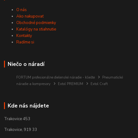
O nás
Ako nakupovať
Obchodné podmienky
Katalógy na stiahnutie
Kontakty
Radíme si
Niečo o náradí
FORTUM profesionálne dielenské náradie - kliešte
Pneumatické
náradie a kompresory
Extol PREMIUM
Extol Craft
Kde nás nájdete
Trakovice 453
Trakovice, 919 33