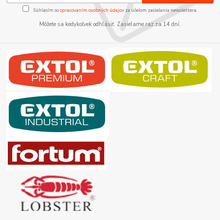
Súhlasím so
spracovaním osobných údajov
za účelom zasielania newslettera.
Môžete sa kedykoľvek odhlásiť. Zasielame raz za 14 dní.