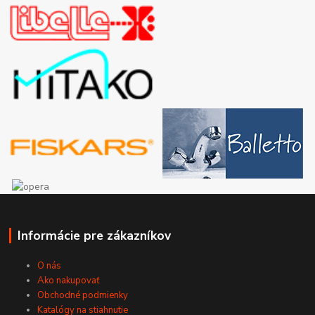
Informácie pre zákazníkov
O nás
Ako nakupovať
Obchodné podmienky
Katalógy na stiahnutie