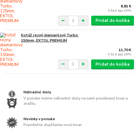
6,81 €
5,54 €
bez DPH
Pridať do košíka
Kotúč rezný diamantový Turbo,
150mm, EXTOL PREMIUM
11,70 €
9,51 €
bez DPH
Pridať do košíka
Náhradné diely
V ponuke máme náhradné diely na nami predávaný tovar a
značku.
Novinky v ponuke
Pravideľne dopĺňame nový tovar.