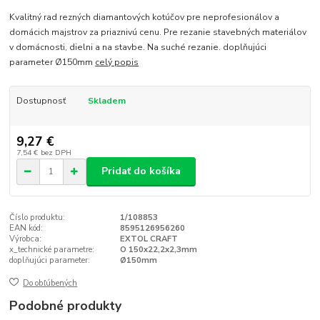
Kvalitný rad rezných diamantových kotúčov pre neprofesionálov a
domácich majstrov za priaznivú cenu. Pre rezanie stavebných materiálov
v domácnosti, dielni a na stavbe. Na suché rezanie. doplňujúci
parameter Ø150mm
celý popis
Dostupnosť
Skladem
9,27 €
7,54 €
bez DPH
Pridať do košíka
Číslo produktu:
1/108853
EAN kód:
8595126956260
Výrobca:
EXTOL CRAFT
x_technické parametre:
O 150x22,2x2,3mm
doplňujúci parameter:
Ø150mm
Do obľúbených
Podobné produkty