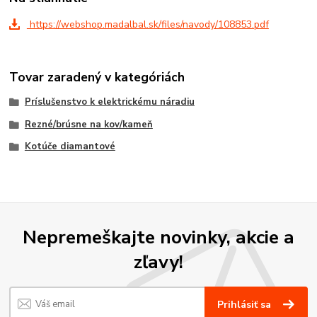
https://webshop.madalbal.sk/files/navody/108853.pdf
Tovar zaradený v kategóriách
Príslušenstvo k elektrickému náradiu
Rezné/brúsne na kov/kameň
Kotúče diamantové
Nepremeškajte novinky, akcie a
zľavy!
Prihlásiť sa