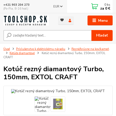
0
ks
+421 903 204 273
EUR
za
0 €
(Po-Pia, 8-16 hod.)
Menu
Hľadať
Úvod
Príslušenstvo k elektrickému náradiu
Rezné/brúsne na kov/kameň
Kotúče diamantové
Kotúč rezný diamantový Turbo, 150mm, EXTOL
CRAFT
Kotúč rezný diamantový Turbo,
150mm, EXTOL CRAFT