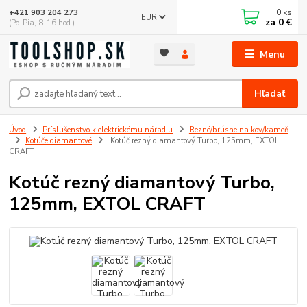
0
ks
+421 903 204 273
EUR
za
0 €
(Po-Pia, 8-16 hod.)
Menu
Hľadať
Úvod
Príslušenstvo k elektrickému náradiu
Rezné/brúsne na kov/kameň
Kotúče diamantové
Kotúč rezný diamantový Turbo, 125mm, EXTOL
CRAFT
Kotúč rezný diamantový Turbo,
125mm, EXTOL CRAFT