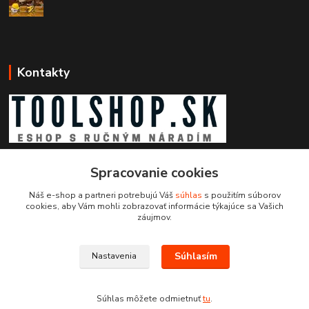
Kontakty
Zákaznícka podpora toolshop.sk
Spracovanie cookies
+421 903 204 273
(Po-Pia, 8-16 hod.)
Náš e-shop a partneri potrebujú Váš
súhlas
s použitím súborov
cookies, aby Vám mohli zobrazovať informácie týkajúce sa Vašich
info@toolshop.sk
záujmov.
Súhlasím
Nastavenia
Súhlas môžete odmietnuť
tu
.
Vytvorené na
Eshop-rychlo.sk