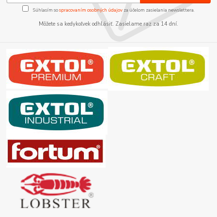
Súhlasím so
spracovaním osobných údajov
za účelom zasielania newslettera.
Môžete sa kedykoľvek odhlásiť. Zasielame raz za 14 dní.