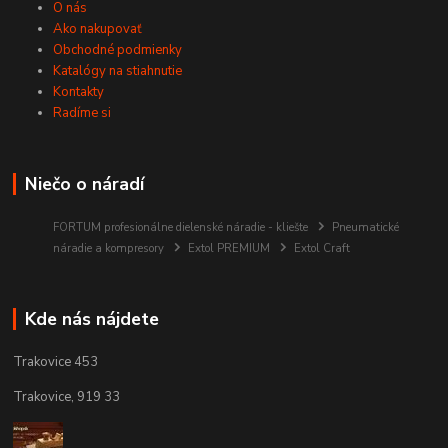
O nás
Ako nakupovať
Obchodné podmienky
Katalógy na stiahnutie
Kontakty
Radíme si
Niečo o náradí
FORTUM profesionálne dielenské náradie - kliešte
Pneumatické
náradie a kompresory
Extol PREMIUM
Extol Craft
Kde nás nájdete
Trakovice 453
Trakovice, 919 33