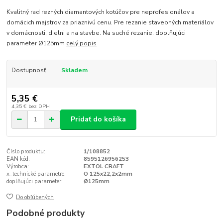
Kvalitný rad rezných diamantových kotúčov pre neprofesionálov a
domácich majstrov za priaznivú cenu. Pre rezanie stavebných materiálov
v domácnosti, dielni a na stavbe. Na suché rezanie. doplňujúci
parameter Ø125mm
celý popis
Dostupnosť
Skladem
5,35 €
4,35 €
bez DPH
Pridať do košíka
Číslo produktu:
1/108852
EAN kód:
8595126956253
Výrobca:
EXTOL CRAFT
x_technické parametre:
O 125x22,2x2mm
doplňujúci parameter:
Ø125mm
Do obľúbených
Podobné produkty