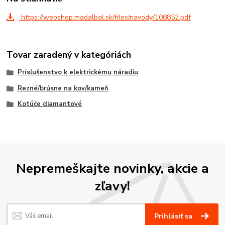
https://webshop.madalbal.sk/files/navody/108852.pdf
Tovar zaradený v kategóriách
Príslušenstvo k elektrickému náradiu
Rezné/brúsne na kov/kameň
Kotúče diamantové
Nepremeškajte novinky, akcie a
zľavy!
Prihlásiť sa