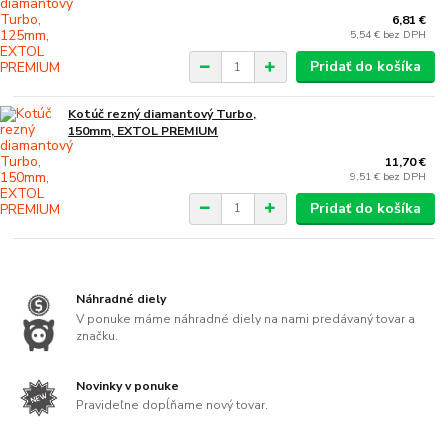
6,81 €
5,54 €
bez DPH
Pridať do košíka
Kotúč rezný diamantový Turbo,
150mm, EXTOL PREMIUM
11,70 €
9,51 €
bez DPH
Pridať do košíka
Náhradné diely
V ponuke máme náhradné diely na nami predávaný tovar a
značku.
Novinky v ponuke
Pravideľne dopĺňame nový tovar.