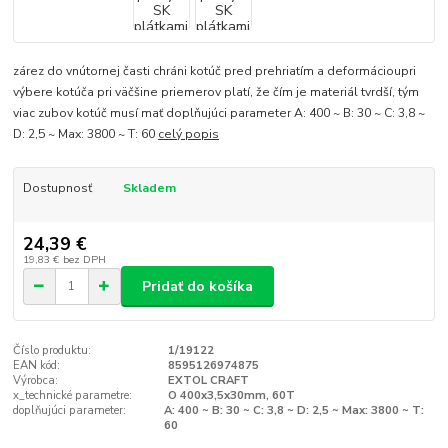
zárez do vnútornej časti chráni kotúč pred prehriatím a deformácioupri
výbere kotúča pri väčšine priemerov platí, že čím je materiál tvrdší, tým
viac zubov kotúč musí mať doplňujúci parameter A: 400 ~ B: 30 ~ C: 3,8 ~
D: 2,5 ~ Max: 3800 ~ T: 60
celý popis
Dostupnosť
Skladem
24,39 €
19,83 €
bez DPH
Pridať do košíka
Číslo produktu:
1/19122
EAN kód:
8595126974875
Výrobca:
EXTOL CRAFT
x_technické parametre:
O 400x3,5x30mm, 60T
doplňujúci parameter:
A: 400 ~ B: 30 ~ C: 3,8 ~ D: 2,5 ~ Max: 3800 ~ T:
60