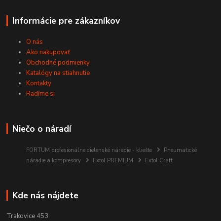
Informácie pre zákazníkov
O nás
Ako nakupovať
Obchodné podmienky
Katalógy na stiahnutie
Kontakty
Radíme si
Niečo o náradí
FORTUM profesionálne dielenské náradie - kliešte
Pneumatické
náradie a kompresory
Extol PREMIUM
Extol Craft
Kde nás nájdete
Trakovice 453