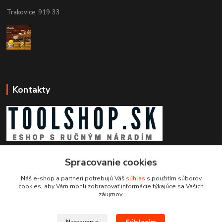
Trakovice, 919 33
Kontakty
Zákaznícka podpora toolshop.sk
Spracovanie cookies
+421 903 204 273
(Po-Pia, 8-16 hod.)
Náš e-shop a partneri potrebujú Váš
súhlas
s použitím súborov
cookies, aby Vám mohli zobrazovať informácie týkajúce sa Vašich
info@toolshop.sk
záujmov.