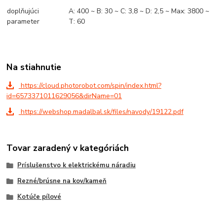
doplňujúci
A: 400 ~ B: 30 ~ C: 3,8 ~ D: 2,5 ~ Max: 3800 ~
parameter
T: 60
Na stiahnutie
https://cloud.photorobot.com/spin/index.html?
id=6573371011629056&dirName=01
https://webshop.madalbal.sk/files/navody/19122.pdf
Tovar zaradený v kategóriách
Príslušenstvo k elektrickému náradiu
Rezné/brúsne na kov/kameň
Kotúče pílové