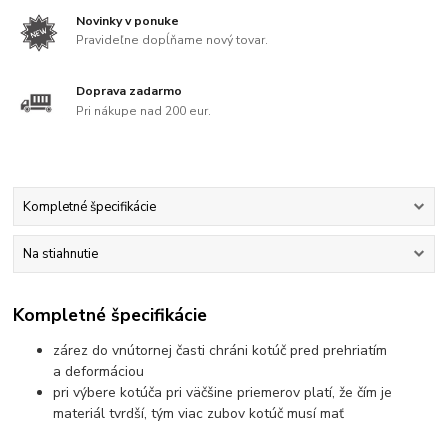
Novinky v ponuke
Pravideľne dopĺňame nový tovar.
Doprava zadarmo
Pri nákupe nad 200 eur.
Kompletné špecifikácie
Na stiahnutie
Kompletné špecifikácie
zárez do vnútornej časti chráni kotúč pred prehriatím
a deformáciou
pri výbere kotúča pri väčšine priemerov platí, že čím je
materiál tvrdší, tým viac zubov kotúč musí mať