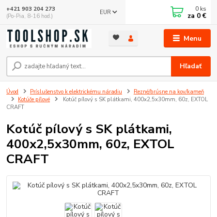
0
ks
+421 903 204 273
EUR
za
0 €
(Po-Pia, 8-16 hod.)
Menu
Hľadať
Úvod
Príslušenstvo k elektrickému náradiu
Rezné/brúsne na kov/kameň
Kotúče pílové
Kotúč pílový s SK plátkami, 400x2,5x30mm, 60z, EXTOL
CRAFT
Kotúč pílový s SK plátkami,
400x2,5x30mm, 60z, EXTOL
CRAFT