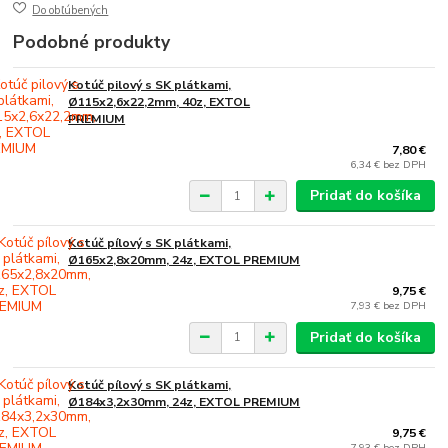
Do obľúbených
Podobné produkty
Kotúč pilový s SK plátkami,
Ø115x2,6x22,2mm, 40z, EXTOL
PREMIUM
7,80 €
6,34 €
bez DPH
Pridať do košíka
Kotúč pílový s SK plátkami,
Ø165x2,8x20mm, 24z, EXTOL PREMIUM
9,75 €
7,93 €
bez DPH
Pridať do košíka
Kotúč pílový s SK plátkami,
Ø184x3,2x30mm, 24z, EXTOL PREMIUM
9,75 €
7,93 €
bez DPH