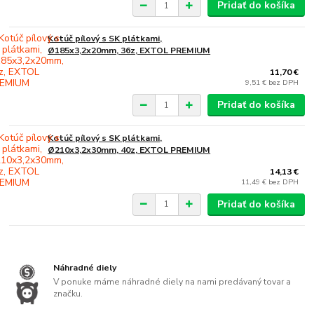
Pridať do košíka
Kotúč pílový s SK plátkami,
Ø185x3,2x20mm, 36z, EXTOL PREMIUM
11,70 €
9,51 €
bez DPH
Pridať do košíka
Kotúč pílový s SK plátkami,
Ø210x3,2x30mm, 40z, EXTOL PREMIUM
14,13 €
11,49 €
bez DPH
Pridať do košíka
Náhradné diely
V ponuke máme náhradné diely na nami predávaný tovar a
značku.