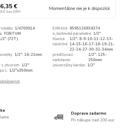
6,35 €
Momentálne nie je k dispozícii
46 €
bez DPH
roduktu:
1/4700014
EAN kód:
8595126934374
a:
FORTUM
x_technické parametre:
1/2"
1/2" (72T)
hlavice
1/2": 8-9-10-11-12-13-
nástrčné:
14-15-16-17-18-19-21-
22-24-27-30-32-34mm
 sviečky:
1/2": 16-21mm
predlžovací
1/2": 125-
nadstavec:
250mm
 s otvorom:
1/2"
univerzálny kardan:
1/2"
pu L:
1/2"x350mm
obľúbených
uke
Doprava zadarmo
ĺňame
Pri nákupe nad 200 eur.