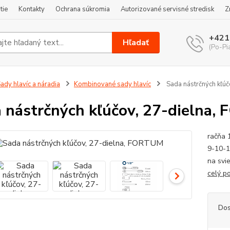
tie
Kontakty
Ochrana súkromia
Autorizované servisné stredisk
Z
+421
Hľadať
(Po-Pi
ady hlavíc a náradia
Kombinované sady hlavíc
Sada nástrčných kľú
 nástrčných kľúčov, 27-dielna
račňa 
9-10-1
na svi
celý p
Dos