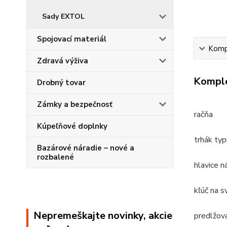
Sady EXTOL
Spojovací materiál
Kompl
Zdravá výživa
Komple
Drobný tovar
Zámky a bezpečnosť
račňa
Kúpeľňové doplnky
trhák typ
Bazárové náradie – nové a
rozbalené
hlavice n
kľúč na s
Nepremeškajte novinky, akcie
predlžov