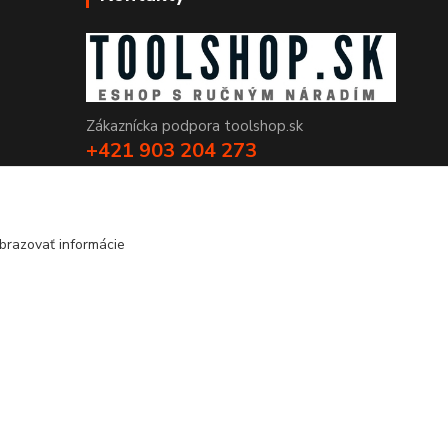
Zákaznícka podpora toolshop.sk
+421 903 204 273
(Po-Pia, 8-16 hod.)
info@toolshop.sk
brazovať informácie
Vytvorené na
Eshop-rychlo.sk