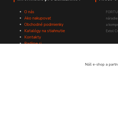
O nás
FORTUM
Ako nakupovať
náradie 
Obchodné podmienky
a komp
Katalógy na stiahnutie
Extol Cr
Kontakty
Radíme si
Náš e-shop a partn