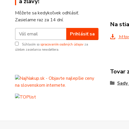
a zľavy!
Môžete sa kedykoľvek odhlásiť.
Zasielame raz za 14 dní.
Na sti
Prihlásiť sa
http
Súhlasím so
spracovaním osobných údajov
za
účelom zasielania newslettera.
Tovar 
Sady 