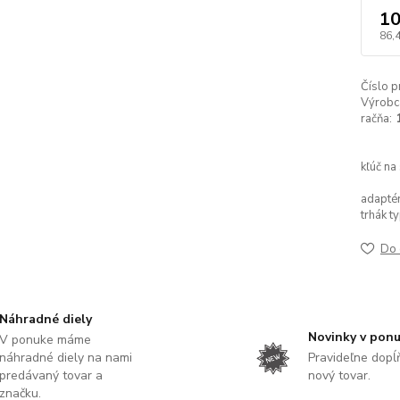
10
86,
Číslo p
Výrobc
račňa:
kľúč na
adaptér
trhák ty
Do 
Náhradné diely
Novinky v pon
V ponuke máme
náhradné diely na nami
Pravideľne dop
predávaný tovar a
nový tovar.
značku.