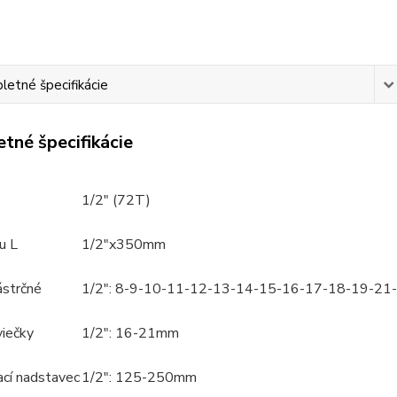
etné špecifikácie
tné špecifikácie
1/2" (72T)
u L
1/2"x350mm
ástrčné
1/2": 8-9-10-11-12-13-14-15-16-17-18-19-2
viečky
1/2": 16-21mm
ací nadstavec
1/2": 125-250mm