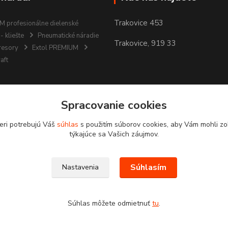
Trakovice 453
 profesionálne dielenské
- kliešte
Pneumatické náradie
Trakovice, 919 33
resory
Extol PREMIUM
aft
Spracovanie cookies
eri potrebujú Váš
súhlas
s použitím súborov cookies, aby Vám mohli zo
týkajúce sa Vašich záujmov.
Súhlasím
Nastavenia
Súhlas môžete odmietnuť
tu
.