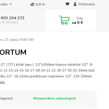
načky
Prihlásenie
EUR
 903 204 273
0
ks
za
0 €
a, 8-16 hod.)
čov, 27-dielna, FORTUM
, FORTUM
1/2" (72T) trhák typu L 1/2"x350mm hlavice nástrčné 1/2": 8-
1-12-13-14-15-16-17-18-19-21-22-24-27-30-32-34mm kľúč
ečky 1/2": 16-21mm predlžovací nadstavec 1/2": 125-250mm
opis
tupnosť
Momentálne nedostupné