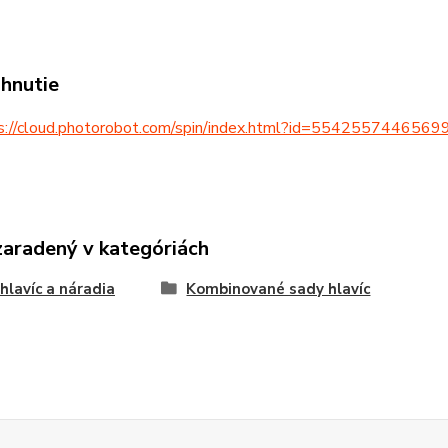
ahnutie
s://cloud.photorobot.com/spin/index.html?id=55425574465
zaradený v kategóriách
hlavíc a náradia
Kombinované sady hlavíc