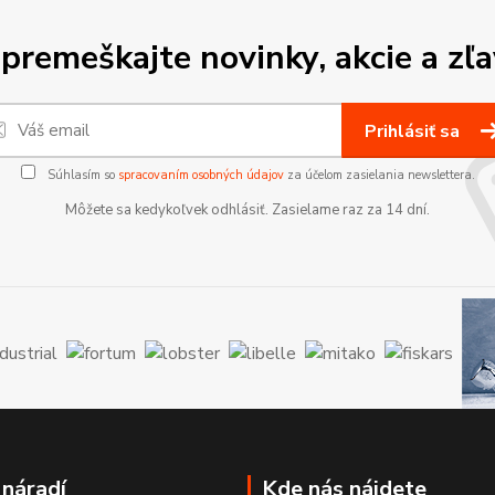
premeškajte novinky, akcie a zľa
Prihlásiť sa
Súhlasím so
spracovaním osobných údajov
za účelom zasielania newslettera.
Môžete sa kedykoľvek odhlásiť. Zasielame raz za 14 dní.
 náradí
Kde nás nájdete