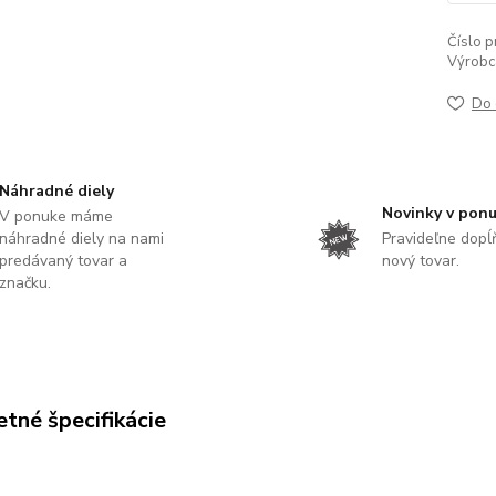
Číslo p
Výrobc
Do 
Náhradné diely
Novinky v pon
V ponuke máme
náhradné diely na nami
Pravideľne dop
predávaný tovar a
nový tovar.
značku.
tné špecifikácie