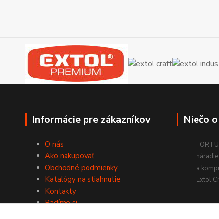
Informácie pre zákazníkov
Niečo o
O nás
FORTUM
Ako nakupovať
náradie 
Obchodné podmienky
a komp
Katalógy na stiahnutie
Extol Cr
Kontakty
Radíme si