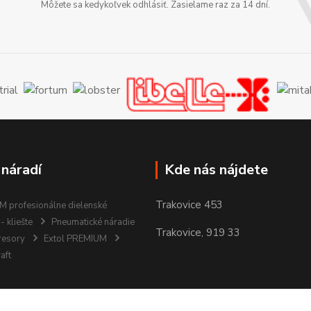
Môžete sa kedykoľvek odhlásiť. Zasielame raz za 14 dní.
 náradí
Kde nás nájdete
Trakovice 453
 profesionálne dielenské
- kliešte
Pneumatické náradie
Trakovice, 919 33
resory
Extol PREMIUM
aft