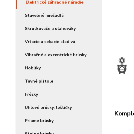
Elektrické záhradné náradie
Stavebné miešadlá
Skrutkovače a uťahováky
Vŕtacie a sekacie kladivá
Vibračné a excentrické brúsky
Hoblíky
Tavné pištole
Frézky
Uhlové brúsky, leštičky
Komple
Priame brúsky
Stolné brúsky