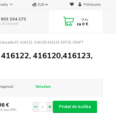
načky
Prihlásenie
EUR
 903 204 273
0
ks
za
0 €
a, 8-16 hod.)
ovú kosačku EC 416122, 416120,416123, EXTOL CRAFT
C 416122, 416120,416123,
tupnosť
Skladem
98 €
Pridať do košíka
 €
bez DPH