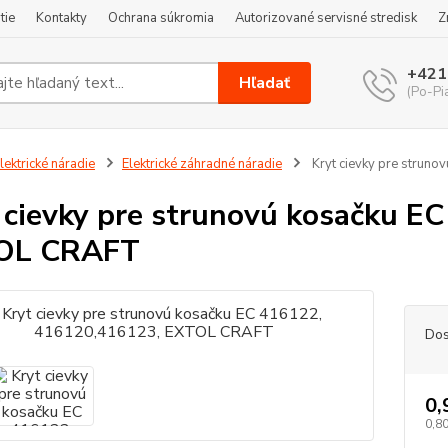
tie
Kontakty
Ochrana súkromia
Autorizované servisné stredisk
Z
+421
Hľadať
(Po-Pi
lektrické náradie
Elektrické záhradné náradie
Kryt cievky pre strun
 cievky pre strunovú kosačku E
OL CRAFT
Dos
0,
0,80