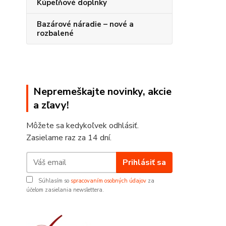
Kúpeľňové doplnky
Bazárové náradie – nové a
rozbalené
Nepremeškajte novinky, akcie
a zľavy!
Môžete sa kedykoľvek odhlásiť.
Zasielame raz za 14 dní.
Prihlásiť sa
Súhlasím so
spracovaním osobných údajov
za
účelom zasielania newslettera.