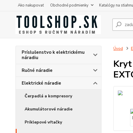
Ako nakupovať
Obchodné podmienky
Katalógy na stiahnu
Úvod
E
Príslušenstvo k elektrickému
náradiu
Kryt
Ručné náradie
EXT
Elektrické náradie
Čerpadlá a kompresory
Akumulátorové náradie
Príklepové vŕtačky