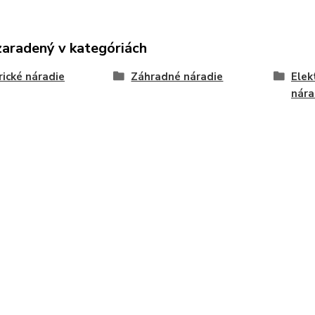
zaradený v kategóriách
rické náradie
Záhradné náradie
Elek
nára