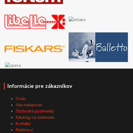
Informácie pre zákazníkov
O nás
Ako nakupovať
Obchodné podmienky
Katalógy na stiahnutie
Kontakty
Radíme si