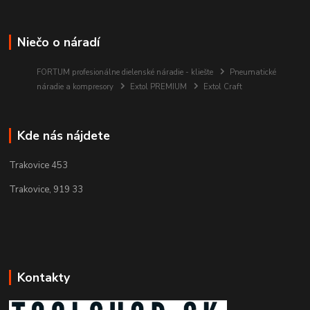
Niečo o náradí
FORTUM profesionálne dielenské náradie - kliešte
Pneumatické
náradie a kompresory
Extol PREMIUM
Extol Craft
Kde nás nájdete
Trakovice 453
Trakovice, 919 33
Kontakty