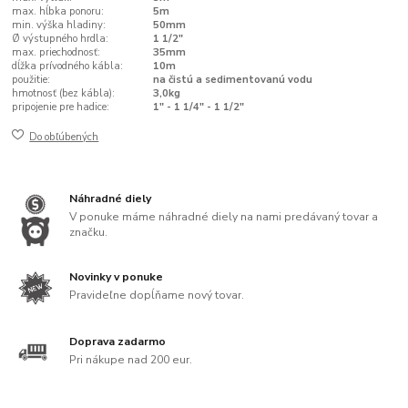
max. hĺbka ponoru:
5m
min. výška hladiny:
50mm
Ø výstupného hrdla:
1 1/2"
max. priechodnosť:
35mm
dĺžka prívodného kábla:
10m
použitie:
na čistú a sedimentovanú vodu
hmotnosť (bez kábla):
3,0kg
pripojenie pre hadice:
1" - 1 1/4" - 1 1/2"
Do obľúbených
Náhradné diely
V ponuke máme náhradné diely na nami predávaný tovar a
značku.
Novinky v ponuke
Pravideľne dopĺňame nový tovar.
Doprava zadarmo
Pri nákupe nad 200 eur.