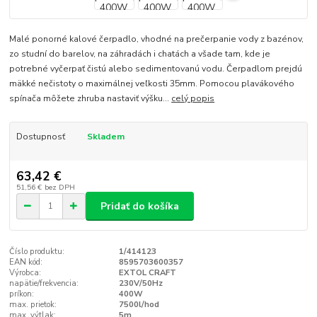
Malé ponorné kalové čerpadlo, vhodné na prečerpanie vody z bazénov,
zo studní do barelov, na záhradách i chatách a všade tam, kde je
potrebné vyčerpať čistú alebo sedimentovanú vodu. Čerpadlom prejdú
mäkké nečistoty o maximálnej veľkosti 35mm. Pomocou plavákového
spínača môžete zhruba nastaviť výšku...
celý popis
Dostupnosť
Skladem
63,42 €
51,56 €
bez DPH
Pridať do košíka
Číslo produktu:
1/414123
EAN kód:
8595703600357
Výrobca:
EXTOL CRAFT
napätie/frekvencia:
230V/50Hz
príkon:
400W
max. prietok:
7500l/hod
max. výtlak:
5m