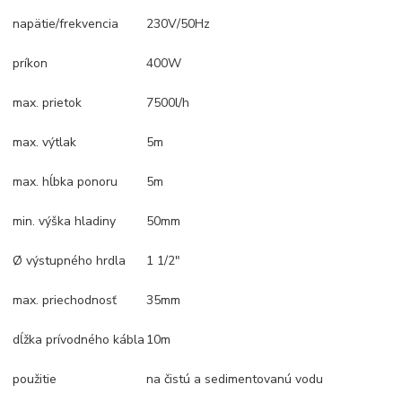
napätie/frekvencia
230V/50Hz
príkon
400W
max. prietok
7500l/h
max. výtlak
5m
max. hĺbka ponoru
5m
min. výška hladiny
50mm
Ø výstupného hrdla
1 1/2"
max. priechodnosť
35mm
dĺžka prívodného kábla
10m
použitie
na čistú a sedimentovanú vodu