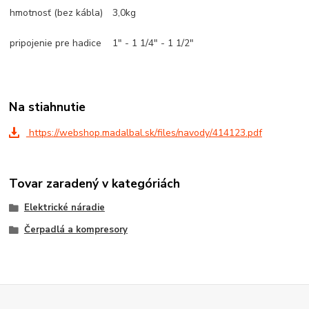
hmotnosť (bez kábla)
3,0kg
pripojenie pre hadice
1" - 1 1/4" - 1 1/2"
Na stiahnutie
https://webshop.madalbal.sk/files/navody/414123.pdf
Tovar zaradený v kategóriách
Elektrické náradie
Čerpadlá a kompresory