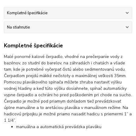
Kompletné špecifikácie
Na stiahnutie
Kompletné špecifikácie
Malé ponorné kalové čerpadlo, vhodné na prečerpanie vody z
bazénov, zo studní do barelov, na záhradách i chatách a všade
tam, kde je potrebné vyčerpať čistú alebo sedimentovanú vodu.
Čerpadlom prejdú mäkké nečistoty o maximálnej veľkosti 35mm.
Pomocou plavákového spínača môžete zhruba nastaviť výšku
vodnej hladiny a keď túto výšku dosiahnete, spínač automaticky
vypne čerpadlo a ochráni ho pred poškodením pri chode na sucho.
Čerpadlo je možné pod priamym dohľadom tiež prevádzkovať
úplne manuálne a to aretáciou plaváka v manuálnom režime. Na
hadicovú prípojku je možné priamo nasadiť hadicu s priemermi 1” a
1 1/4”.
manuálna a automatická prevádzka plaváku