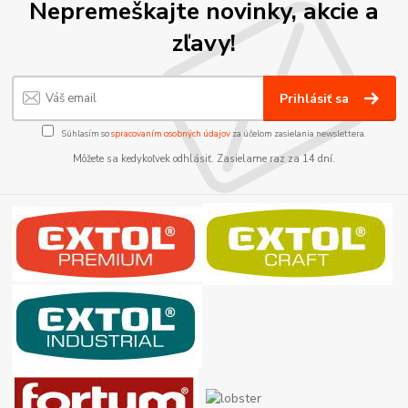
Nepremeškajte novinky, akcie a
zľavy!
Prihlásiť sa
Súhlasím so
spracovaním osobných údajov
za účelom zasielania newslettera.
Môžete sa kedykoľvek odhlásiť. Zasielame raz za 14 dní.