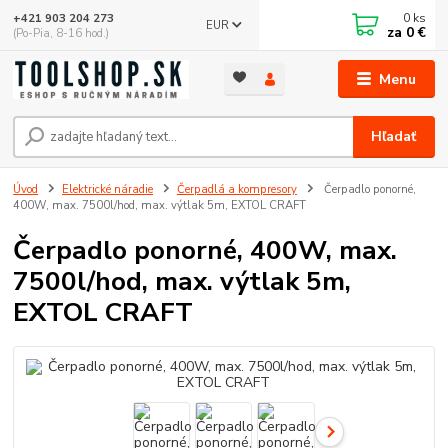
0
ks
+421 903 204 273
EUR
za
0 €
(Po-Pia, 8-16 hod.)
Menu
Hľadať
Úvod
Elektrické náradie
Čerpadlá a kompresory
Čerpadlo ponorné,
400W, max. 7500l/hod, max. výtlak 5m, EXTOL CRAFT
Čerpadlo ponorné, 400W, max.
7500l/hod, max. výtlak 5m,
EXTOL CRAFT